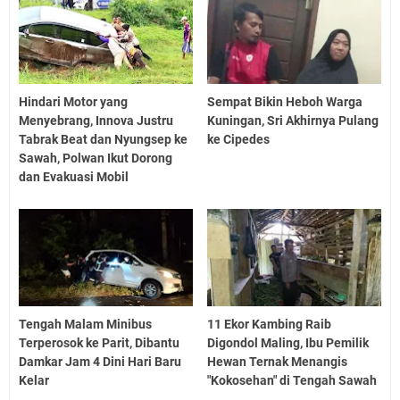
Hindari Motor yang
Sempat Bikin Heboh Warga
Menyebrang, Innova Justru
Kuningan, Sri Akhirnya Pulang
Tabrak Beat dan Nyungsep ke
ke Cipedes
Sawah, Polwan Ikut Dorong
dan Evakuasi Mobil
Tengah Malam Minibus
11 Ekor Kambing Raib
Terperosok ke Parit, Dibantu
Digondol Maling, Ibu Pemilik
Damkar Jam 4 Dini Hari Baru
Hewan Ternak Menangis
Kelar
"Kokosehan" di Tengah Sawah