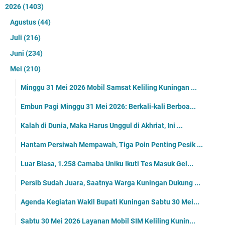
Embun Pagi: Jika Allah Mampu Merubah Siang
Malam, Maka Yakinlah Allah Juga Mampu Merubah
Kecewa Menjadi Bahagia
Juli 24, 2022
Tidak ada komentar
Tabrakan Mobil dan Motor, Satu Orang Meninggal
Dunia
November 10, 2021
Tidak ada komentar
5 Cafe Bernuansa Alam yang Wajib Kamu Kunjungi
di Kuningan
Agustus 29, 2021
Tidak ada komentar
Hasil Sidak Diskopdaperin, di Gudang Minyak
Goreng Menumpuk ke Konsumen Sebut Kosong
Februari 13, 2022
Tidak ada komentar
Diabadikan Sebagai Nama Jalan, Ini Kisah Syekh
Maulana Akbar
Juni 05, 2022
Tidak ada komentar