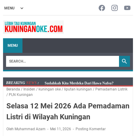
MENU
BREAKING
NEWS
:
Info Sembako di Pasar Kepuh Kuningan Kamis 6
Beranda
/
Insiden
/
kuningan oke
/
liputan kuningan
/
Pemadaman Listrik
Agustus 2026, Daging Naik, Telur Turun
/
PLN Kuningan
Agenda Kegiatan Bupati Kuningan Kamis 6 Agustus
Selasa 12 Mei 2026 Ada Pemadaman
2026 Ada Tiga Acara
Kamis 6 Agustus 2026 Mobil Samling Ada di Alun-alun
Listri di Wilayah Kuningan
Luragung, Ini Persyaratan dan Besaran Biayanya
Layanan Mobil Samsat Keliling Kuningan Kamis 6
Oleh Muhammad Azam
Mei 11, 2026
Posting Komentar