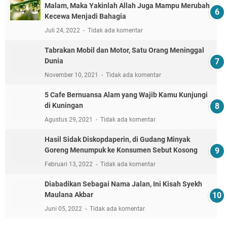
Suami Ngamuk, Anak dan Istri Dilukai Sajam
Maret 28, 2022
Tidak ada komentar
Embun Pagi: Saat Anda Menyampaikan Kebenaran,
Maka Anda Menemukan Dua Reaksi Berbeda
Juni 12, 2022
Tidak ada komentar
Bacaan Wirdul-Latif Lengkap Tulisan Arab dan
Latin
Oktober 24, 2021
Tidak ada komentar
Jalan Lingkar Timur Kuningan Mulai Makan Korban
April 07, 2022
Tidak ada komentar
10 Rekomendasi Mie Bakso Terenak di Kuningan,
Dijamin Nagih!
September 02, 2021
Tidak ada komentar