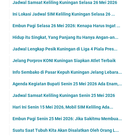
Embun Pagi Kamis 28 Mei 2026: Kucing Tidak Berakal...
Ironis, Bahkan Saat Salat pun Pikiran Kita Masih S...
Gema Takbir di Batas Wilayah: Idul Adha Penuh Berk...
Dua Bobotoh Asal Kuningan Alami Kecelakaan di Cia...
H Rokhmat Ardiyan: Idul Adha Adalah Ketika Keikhl...
Libur dan Cuti Bersama Idul Adha, Layanan Samsat K...
Embun Pagi Rabu 27 Mei 2026 : Idul Adha Pengingat ...
Kalau Rezeki Dicari Sampai Lembur, Kenapa Surga Di...
Atlet Silat Pulang Bawa Dua Emas dan Dua Perunggu ...
Polres Kuningan Pastikan Teror Pocong di Kota Kuda...
Uniku Kembali Panen Penghargaan Tingkat Nasional
Agenda Kegiatan Bupati Kuningan Selasa 26 Mei 2026...