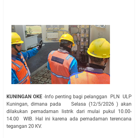
Agustus 2026 Ada di Empat Titik
Embun Pagi Kamis 6 Agustus 2026: Tidak Semua
Keterlambatan Berarti Kegagalan
Setiap Noda Ada Pembersihnya, Salat Bisa Menjadi
Pembersih Dosa Kita, Ini Jadwal Salat Wilayah
Kuningan Kamis 6 Agustus 2026
Agenda Kegiatan Bupati, Wabup dan Sekda Kuningan
Rabu 5 Agustus 2026 Masing-masing Dua Acara
Ini Lokasi Samling Kuningan Rabu 5 Agustus 2026
Uniku Jadi Tuan Rumah Pendampingan Penyusunan
Dokumen SPMI
Sudahkah Kita Merdeka Dari Hawa Nafsu?
KUNINGAN OKE
-Info penting bagi pelanggan PLN ULP
Kuningan, dimana pada Selasa (12/5/2026 ) akan
dilakukan pemadaman listrik dari mulai pukul 10.00-
14.00 WIB. Hal ini karena ada pemadaman terencana
tegangan 20 KV.