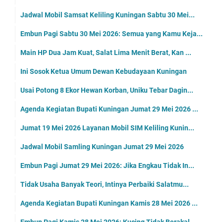
2026
(1403)
Agustus
(44)
Juli
(216)
Juni
(234)
Mei
(210)
Minggu 31 Mei 2026 Mobil Samsat Keliling Kuningan ...
Embun Pagi Minggu 31 Mei 2026: Berkali-kali Berboa...
Kalah di Dunia, Maka Harus Unggul di Akhriat, Ini ...
Hantam Persiwah Mempawah, Tiga Poin Penting Pesik ...
Luar Biasa, 1.258 Camaba Uniku Ikuti Tes Masuk Gel...
Persib Sudah Juara, Saatnya Warga Kuningan Dukung ...
Agenda Kegiatan Wakil Bupati Kuningan Sabtu 30 Mei...