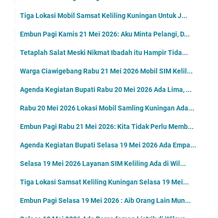
Gugatan Praperadilan yang Diajukan Wawan Ditolak, ...
Rekayasa Lalu Lintas di Kuningan Dilakukan Sabtu S...
Agenda Kegiatan Bupati Jumat 22 Mei 2026 Hanya Sa...
Layanan SIM Keliling Kuningan Jumat 22 Mei 2026 Ad...
Ini Jadwal SIM Keliling Kuningan Jumat 22 Mei 2026
Embun Pagi Jumat 22 Mei 2026: Wahai Anak Adam, Eng...
Ngaku Takut Dosa, Tapi Maksiat Dinikmati, Ayo Kita...
LSP Uniku Gelar Sertifikasi Kompetensi BNSP
Gunakan Tergos, Janda Asal Cibingbin Peragakan Bua...
Alfamart dan Baby Happy Perkuat Program Sahabat Po...
Jelang Idul Adha Harga Beras di Pasar Kepuh Naik, ...
Agenda Kegiatan Bupati, Wabup dan Sekda Kuningan K...