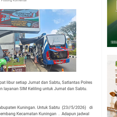
Presiden 2026 Bersama Kebo Bule Sangat Seru
Posting Komentar
tan Air Bersih Akibat Kekeringan, Polres Kuningan dan PAM Tirta
n 12 Ribu Liter
Rumah Pendampingan Penyusunan Dokumen SPMI
deka Dari Hawa Nafsu?
sar Kepuh Kuningan Kamis 6 Agustus 2026, Daging Naik, Telur Turun
pati Kuningan Jumat 7 Agustus 2026 Ada Tiga, Tapi yang Bakal Dihadiri
pat libur setiap Jumat dan Sabtu, Satlantas Polres
 layanan SIM Keliling untuk Jumat dan Sabtu.
 Kabupaten Kuningan. Untuk Sabtu
(23//5/2026)
di
Cigembang Kecamatan Kuningan
.
Adapun jadwal