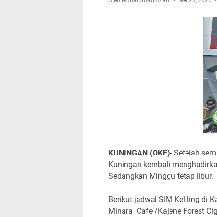
Oleh Muhammad Azam
Nobar Final Piala 
Mei 23, 2026
Warga Mulai Kesuli
Kamuning Saluraka
Uniku Jadi Tuan 
Sudahkah Kita Mer
Info Sembako di Pa
Agenda Kegiatan Bu
Hanya Satu
KUNINGAN (OKE)
- Setelah sem
Kuningan kembali menghadirkan
Sedangkan Minggu tetap libur.
Berikut jadwal SIM Keliling di
Minara Cafe /Kajene Forest 