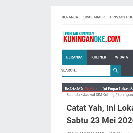
BERANDA
DISCLAIMER
PRIVACY POL
BERANDA
KULINER
WISATA
BREAKING
NEWS
:
Ini Empat Lokasi S
Beranda
/
Jadwal SIM Keliling
/
kuningan
Jumat 7 Agustus 20
Embun Pagi Jumat 
Catat Yah, Ini Lo
Tetap Berjalan Ke
Sabtu 23 Mei 202
Salat Lima Waktu i
Menenangkan, Ini J