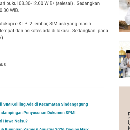
ari pukul 08.30-12.00 WIB/ (selesai) . Sedangkan
0.30 WIB.
otokopi e-KTP 2 lembar, SIM asli yang masih
i tempat dan psikotes ada di lokasi . Sedangkan pada
k)
mus
l SIM Keliling Ada di Kecamatan Sindangagung
endampingan Penyusunan Dokumen SPMI
ri Hawa Nafsu?
uh Kuningan Kamis 6 Agustus 2026, Daging Naik,