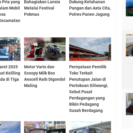
as Pria yang
Bahagiakan Lansia
Dukung Ketahanan
alam Mobil
Melalui Festival
Pangan dan Asta Cita,
esa
Pokmas
Polres Panen Jagung
 Kecamatan
aret 2025
Motor Vario dan
Pernyataan Pemilik
at Keliling
Scoopy Milk Bos
Toko Terkait
da di Tiga
Anscell Raib Digondol
Penutupan Jalan di
Maling
Pertokoan Siliwangi,
Sebut Pusat
Perdagangan yang
Bikin Pedagang
Susah Berdagang