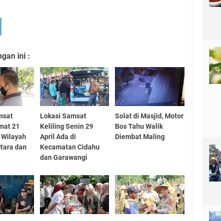
an ini :
msat
Lokasi Samsat
Solat di Masjid, Motor
umat 21
Keliling Senin 29
Bos Tahu Walik
i Wilayah
April Ada di
Diembat Maling
tara dan
Kecamatan Cidahu
dan Garawangi