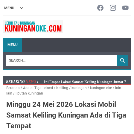
MENU
BREAKING
NEWS
:
Jumat 7 Agustus 2026 Mobil SIM Keliling Ada di
Beranda
/
Ada di Tiga Lokasi
/
Keliling
/
kuningan
/
kuningan oke
/
lain-
Kecamatan Sindangagung
lain
/
liputan kuningan
Embun Pagi Jumat 8 Agustus 2026: Jika Keberkahan
Minggu 24 Mei 2026 Lokasi Mobil
Dicabut Dari Hidupmu, Kamu Akan Tetap Berjalan
Kelaparan Meskipun Memiliki Sekarung Penuh Uang
Samsat Keliling Kuningan Ada di Tiga
Salat Lima Waktu itu Bukan Cuma Kewajiban, Tapi
Tempat
juga Tempat Beristirahat yang Paling Menenangkan, Ini