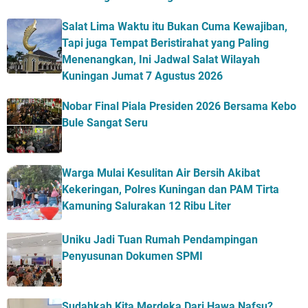
Salat Lima Waktu itu Bukan Cuma Kewajiban,
Tapi juga Tempat Beristirahat yang Paling
Menenangkan, Ini Jadwal Salat Wilayah
Kuningan Jumat 7 Agustus 2026
Nobar Final Piala Presiden 2026 Bersama Kebo
Bule Sangat Seru
Warga Mulai Kesulitan Air Bersih Akibat
Kekeringan, Polres Kuningan dan PAM Tirta
Kamuning Salurakan 12 Ribu Liter
Uniku Jadi Tuan Rumah Pendampingan
Penyusunan Dokumen SPMI
Sudahkah Kita Merdeka Dari Hawa Nafsu?