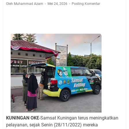
Jadwal Salat Wilayah Kuningan Jumat 7 Agustus 2026
Oleh Muhammad Azam
Mei 24, 2026
Posting Komentar
Nobar Final Piala Presiden 2026 Bersama Kebo Bule
Sangat Seru
Warga Mulai Kesulitan Air Bersih Akibat Kekeringan,
Polres Kuningan dan PAM Tirta Kamuning Salurakan
12 Ribu Liter
Uniku Jadi Tuan Rumah Pendampingan Penyusunan
Dokumen SPMI
Sudahkah Kita Merdeka Dari Hawa Nafsu?
Info Sembako di Pasar Kepuh Kuningan Kamis 6
Agustus 2026, Daging Naik, Telur Turun
Agenda Kegiatan Bupati Kuningan Jumat 7 Agustus
2026 Ada Tiga, Tapi yang Bakal Dihadiri Hanya Satu
Ini Empat Lokasi Samsat Keliling Kuningan Jumat 7
Agustus 2026
KUNINGAN OKE
-Samsat Kuningan terus meningkatkan
pelayanan, sejak Senin (28/11/2022) mereka