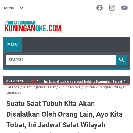
MENU
BREAKING
NEWS
:
Jumat 7 Agustus 2026 Mobil SIM Keliling Ada di
Beranda
/
Islami
/
jadwal salat
/
kuningan oke
/
liputan kuningan
/
wilayah
Kecamatan Sindangagung
kuningan
Embun Pagi Jumat 8 Agustus 2026: Jika Keberkahan
Suatu Saat Tubuh Kita Akan
Dicabut Dari Hidupmu, Kamu Akan Tetap Berjalan
Kelaparan Meskipun Memiliki Sekarung Penuh Uang
Disalatkan Oleh Orang Lain, Ayo Kita
Salat Lima Waktu itu Bukan Cuma Kewajiban, Tapi
Tobat, Ini Jadwal Salat Wilayah
juga Tempat Beristirahat yang Paling Menenangkan, Ini