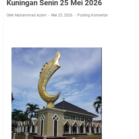
Jadwal Salat Wilayah Kuningan Jumat 7 Agustus 2026
Kuningan Senin 25 Mei 2026
Nobar Final Piala Presiden 2026 Bersama Kebo Bule
Oleh Muhammad Azam
Mei 25, 2026
Posting Komentar
Sangat Seru
Warga Mulai Kesulitan Air Bersih Akibat Kekeringan,
Polres Kuningan dan PAM Tirta Kamuning Salurakan
12 Ribu Liter
Uniku Jadi Tuan Rumah Pendampingan Penyusunan
Dokumen SPMI
Sudahkah Kita Merdeka Dari Hawa Nafsu?
Info Sembako di Pasar Kepuh Kuningan Kamis 6
Agustus 2026, Daging Naik, Telur Turun
Agenda Kegiatan Bupati Kuningan Jumat 7 Agustus
2026 Ada Tiga, Tapi yang Bakal Dihadiri Hanya Satu
Ini Empat Lokasi Samsat Keliling Kuningan Jumat 7
Agustus 2026