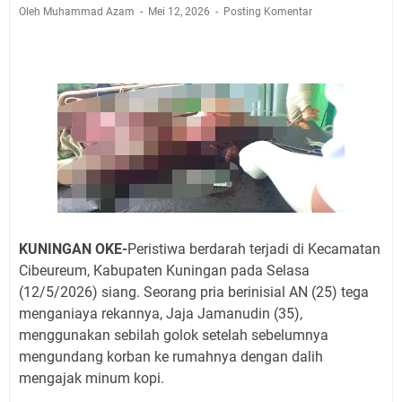
2026 Hanya Satu, Wabup Kuningan Tiga Acara
Oleh Muhammad Azam
Mei 12, 2026
Posting Komentar
Samsat Keliling Kuningan Minggu 9 Agustus 2026
Mau Perpanjang SIM? Ini Lokasi Mobil Keliling
Kuningan Sabtu 8 Agustus 2026
Sabtu 8 Agustus 2026 Layanan Mobil Samsat Keliling
Ada di Sini!
Agenda Kegiatan Bupati Kuningan Jumat 7 Agustus
2026 Ada Tiga, Tapi yang Bakal Dihadiri Hanya Satu
Selasa 11 Agustus 2026 Bakal Terjadi Pemadaman
Listrik di Wilayah Kuningan
Agenda Kegiatan Bupati Senin 10 Agustus 2026 Ada
KUNINGAN OKE-
Peristiwa berdarah terjadi di Kecamatan
Tiga, Wabup dan Sekda Kuningan Dua Acara
Cibeureum, Kabupaten Kuningan pada Selasa
(12/5/2026) siang. Seorang pria berinisial AN (25) tega
menganiaya rekannya, Jaja Jamanudin (35),
menggunakan sebilah golok setelah sebelumnya
mengundang korban ke rumahnya dengan dalih
mengajak minum kopi.