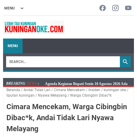
MENU
BREAKING
NEWS
:
Ini Jadwal Samsat Keliling Kuningan Senin 10 Agustus
Beranda
/
Andai Tidak Lari
/
Cimara Mencekam
/
Insiden
/
kuningan oke
/
2026
liputan kuningan
/
Nyawa Melayang
/
Warga Cibingbin Dibac*k
Senin 10 Agustus 2026 Lokasi Samsat Keliling
Cimara Mencekam, Warga Cibingbin
Kuningan Ada di Empat Lokasi
Kaya Salat, Miskin Salat, Apapun Tetap Cari Allah, Ini
Dibac*k, Andai Tidak Lari Nyawa
Jadwal Salat Wilayah Kuningan Senin 10 Agustus 2026
Melayang
Agenda Kegiatan Bupati dan Sekda Minggu 9 Agustus