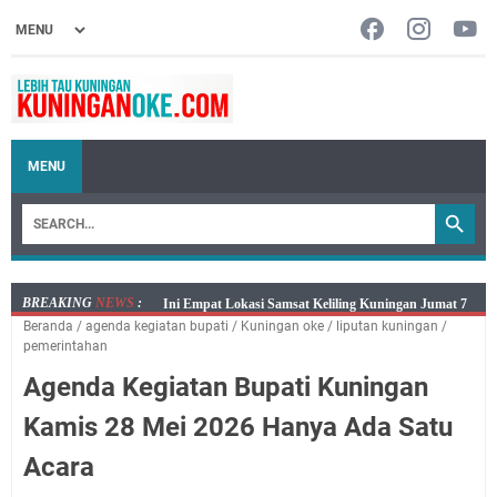
MENU
BREAKING
NEWS
:
Jumat 7 Agustus 2026 Mobil SIM Keliling Ada di
Beranda
/
agenda kegiatan bupati
/
Kuningan oke
/
liputan kuningan
/
Kecamatan Sindangagung
pemerintahan
Embun Pagi Jumat 8 Agustus 2026: Jika Keberkahan
Agenda Kegiatan Bupati Kuningan
Dicabut Dari Hidupmu, Kamu Akan Tetap Berjalan
Kelaparan Meskipun Memiliki Sekarung Penuh Uang
Kamis 28 Mei 2026 Hanya Ada Satu
Salat Lima Waktu itu Bukan Cuma Kewajiban, Tapi
Acara
juga Tempat Beristirahat yang Paling Menenangkan, Ini