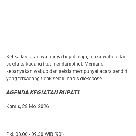
Ketika kegiatannya hanya bupati saja, maka wabup dan
sekda terkadang ikut mendampingi. Memang
kebanyakan wabup dan sekda mempunyai acara sendiri
yang terkadang tidak selalu harus diekspose.
𝘼𝙂𝙀𝙉𝘿𝘼 𝙆𝙀𝙂𝙄𝘼𝙏𝘼𝙉 𝘽𝙐𝙋𝘼𝙏𝙄
Kamis, 28 Mei 2026
Pkl. 08.00 - 09.30 WIB (90')