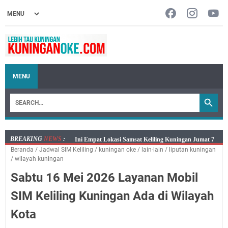
MENU
BREAKING
NEWS
:
Jumat 7 Agustus 2026 Mobil SIM Keliling Ada di
Beranda
/
Jadwal SIM Keliling
/
kuningan oke
/
lain-lain
/
liputan kuningan
Kecamatan Sindangagung
/
wilayah kuningan
Embun Pagi Jumat 8 Agustus 2026: Jika Keberkahan
Sabtu 16 Mei 2026 Layanan Mobil
Dicabut Dari Hidupmu, Kamu Akan Tetap Berjalan
Kelaparan Meskipun Memiliki Sekarung Penuh Uang
SIM Keliling Kuningan Ada di Wilayah
Salat Lima Waktu itu Bukan Cuma Kewajiban, Tapi
Kota
juga Tempat Beristirahat yang Paling Menenangkan, Ini