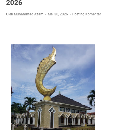
Agustus 2026 Ada di Empat Titik
2026
Embun Pagi Kamis 6 Agustus 2026: Tidak Semua
Oleh Muhammad Azam
Mei 30, 2026
Posting Komentar
Keterlambatan Berarti Kegagalan
Setiap Noda Ada Pembersihnya, Salat Bisa Menjadi
Pembersih Dosa Kita, Ini Jadwal Salat Wilayah
Kuningan Kamis 6 Agustus 2026
Agenda Kegiatan Bupati, Wabup dan Sekda Kuningan
Rabu 5 Agustus 2026 Masing-masing Dua Acara
Ini Lokasi Samling Kuningan Rabu 5 Agustus 2026
Uniku Jadi Tuan Rumah Pendampingan Penyusunan
Dokumen SPMI
Sudahkah Kita Merdeka Dari Hawa Nafsu?