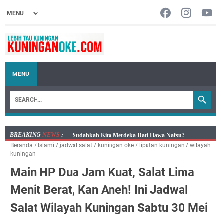
MENU
BREAKING
NEWS
:
Info Sembako di Pasar Kepuh Kuningan Kamis 6
Beranda
/
Islami
/
jadwal salat
/
kuningan oke
/
liputan kuningan
/
wilayah
Agustus 2026, Daging Naik, Telur Turun
kuningan
Agenda Kegiatan Bupati Kuningan Kamis 6 Agustus
Main HP Dua Jam Kuat, Salat Lima
2026 Ada Tiga Acara
Kamis 6 Agustus 2026 Mobil Samling Ada di Alun-alun
Menit Berat, Kan Aneh! Ini Jadwal
Luragung, Ini Persyaratan dan Besaran Biayanya
Salat Wilayah Kuningan Sabtu 30 Mei
Layanan Mobil Samsat Keliling Kuningan Kamis 6