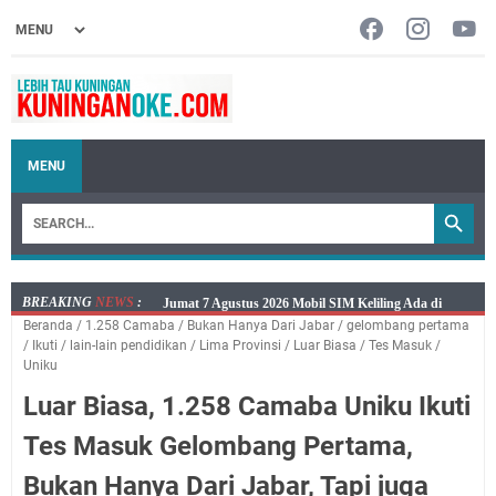
MENU
BREAKING
NEWS
:
Embun Pagi Jumat 8 Agustus 2026: Jika Keberkahan
Beranda
/
1.258 Camaba
/
Bukan Hanya Dari Jabar
/
gelombang pertama
Dicabut Dari Hidupmu, Kamu Akan Tetap Berjalan
/
Ikuti
/
lain-lain pendidikan
/
Lima Provinsi
/
Luar Biasa
/
Tes Masuk
/
Kelaparan Meskipun Memiliki Sekarung Penuh Uang
Uniku
Salat Lima Waktu itu Bukan Cuma Kewajiban, Tapi
Luar Biasa, 1.258 Camaba Uniku Ikuti
juga Tempat Beristirahat yang Paling Menenangkan, Ini
Tes Masuk Gelombang Pertama,
Jadwal Salat Wilayah Kuningan Jumat 7 Agustus 2026
Nobar Final Piala Presiden 2026 Bersama Kebo Bule
Bukan Hanya Dari Jabar, Tapi juga