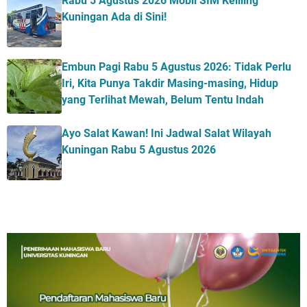
Rabu 5 Agustus 2026 Mobil SIM Keliling
Kuningan Ada di Sini!
Embun Pagi Rabu 5 Agustus 2026: Tidak Perlu
Iri, Kita Punya Takdir Masing-masing, Hidup
yang Terlihat Mewah, Belum Tentu Indah
Ayo Salat Kawan! Ini Jadwal Salat Wilayah
Kuningan Rabu 5 Agustus 2026