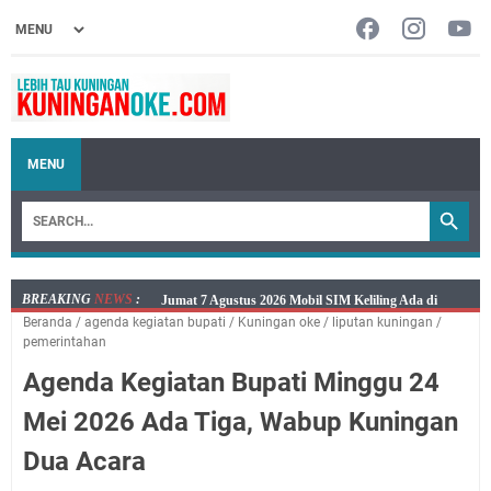
MENU
BREAKING
NEWS
:
Jumat 7 Agustus 2026 Mobil SIM Keliling Ada di
Beranda
/
agenda kegiatan bupati
/
Kuningan oke
/
liputan kuningan
/
Kecamatan Sindangagung
pemerintahan
Embun Pagi Jumat 8 Agustus 2026: Jika Keberkahan
Agenda Kegiatan Bupati Minggu 24
Dicabut Dari Hidupmu, Kamu Akan Tetap Berjalan
Kelaparan Meskipun Memiliki Sekarung Penuh Uang
Mei 2026 Ada Tiga, Wabup Kuningan
Salat Lima Waktu itu Bukan Cuma Kewajiban, Tapi
Dua Acara
juga Tempat Beristirahat yang Paling Menenangkan, Ini