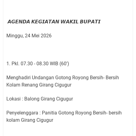
𝘼𝙂𝙀𝙉𝘿𝘼 𝙆𝙀𝙂𝙄𝘼𝙏𝘼𝙉 𝙒𝘼𝙆𝙄𝙇 𝘽𝙐𝙋𝘼𝙏𝙄
Minggu, 24 Mei 2026
1. Pkl. 07.30 - 08.30 WIB (60')
Menghadiri Undangan Gotong Royong Bersih- Bersih
Kolam Renang Girang Cigugur
Lokasi : Balong Girang Cigugur
Penyelenggara : Panitia Gotong Royong Bersih- bersih
kolam Girang Cigugur