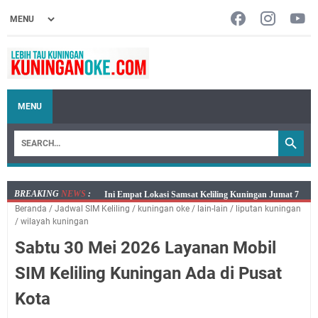
MENU
BREAKING
NEWS
:
Jumat 7 Agustus 2026 Mobil SIM Keliling Ada di
Beranda
/
Jadwal SIM Keliling
/
kuningan oke
/
lain-lain
/
liputan kuningan
Kecamatan Sindangagung
/
wilayah kuningan
Embun Pagi Jumat 8 Agustus 2026: Jika Keberkahan
Sabtu 30 Mei 2026 Layanan Mobil
Dicabut Dari Hidupmu, Kamu Akan Tetap Berjalan
Kelaparan Meskipun Memiliki Sekarung Penuh Uang
SIM Keliling Kuningan Ada di Pusat
Salat Lima Waktu itu Bukan Cuma Kewajiban, Tapi
Kota
juga Tempat Beristirahat yang Paling Menenangkan, Ini