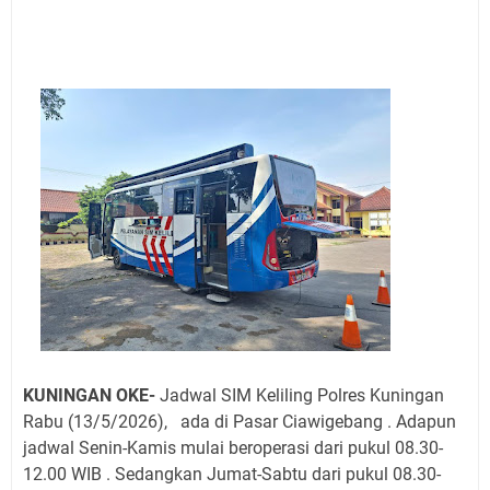
Agenda Kegiatan Bupati, Wabup dan Sekda Kuningan
Rabu 5 Agustus 2026 Masing-masing Dua Acara
Ini Lokasi Samling Kuningan Rabu 5 Agustus 2026
Rabu 5 Agustus 2026 Mobil SIM Keliling Kuningan Ada
di Sini!
Embun Pagi Rabu 5 Agustus 2026: Tidak Perlu Iri, Kita
Punya Takdir Masing-masing, Hidup yang Terlihat
Mewah, Belum Tentu Indah
Ayo Salat Kawan! Ini Jadwal Salat Wilayah Kuningan
Rabu 5 Agustus 2026
Agenda Kegiatan Bupati Kuningan Kamis 6 Agustus
2026 Ada Tiga Acara
Kamis 6 Agustus 2026 Mobil Samling Ada di Alun-alun
Luragung, Ini Persyaratan dan Besaran Biayanya
KUNINGAN OKE-
Jadwal SIM Keliling Polres Kuningan
Rabu (13/5/2026), ada di Pasar Ciawigebang . Adapun
jadwal Senin-Kamis mulai beroperasi dari pukul 08.30-
12.00 WIB . Sedangkan Jumat-Sabtu dari pukul 08.30-