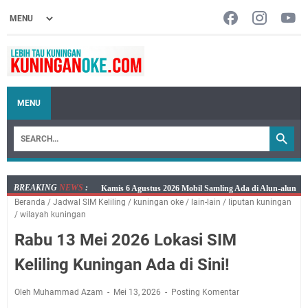
MENU
BREAKING
NEWS
:
Layanan Mobil Samsat Keliling Kuningan Kamis 6
Beranda
/
Jadwal SIM Keliling
/
kuningan oke
/
lain-lain
/
liputan kuningan
Agustus 2026 Ada di Empat Titik
/
wilayah kuningan
Embun Pagi Kamis 6 Agustus 2026: Tidak Semua
Rabu 13 Mei 2026 Lokasi SIM
Keterlambatan Berarti Kegagalan
Setiap Noda Ada Pembersihnya, Salat Bisa Menjadi
Keliling Kuningan Ada di Sini!
Pembersih Dosa Kita, Ini Jadwal Salat Wilayah
Kuningan Kamis 6 Agustus 2026
Oleh Muhammad Azam
Mei 13, 2026
Posting Komentar