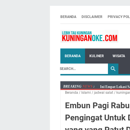
BERANDA
DISCLAIMER
PRIVACY POL
BERANDA
KULINER
WISATA
BREAKING
NEWS
:
Ini Empat Lokasi S
Beranda
/
Islami
/
jadwal salat
/
kuninga
Jumat 7 Agustus 20
Embun Pagi Jumat 
Embun Pagi Rabu 
Tetap Berjalan Ke
Pengingat Untuk D
Salat Lima Waktu i
Menenangkan, Ini J
yang yang Patut Di