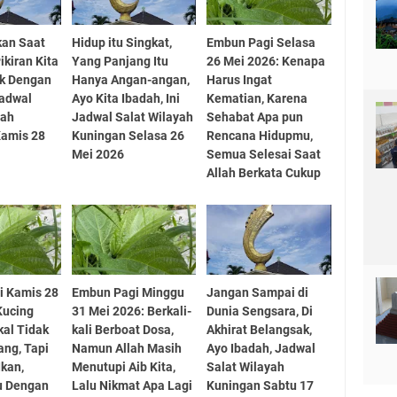
kan Saat
Hidup itu Singkat,
Embun Pagi Selasa
ikiran Kita
Yang Panjang Itu
26 Mei 2026: Kenapa
uk Dengan
Hanya Angan-angan,
Harus Ingat
Jadwal
Ayo Kita Ibadah, Ini
Kematian, Karena
yah
Jadwal Salat Wilayah
Sehabat Apa pun
Kamis 28
Kuningan Selasa 26
Rencana Hidupmu,
Mei 2026
Semua Selesai Saat
Allah Berkata Cukup
i Kamis 28
Embun Pagi Minggu
Jangan Sampai di
Kucing
31 Mei 2026: Berkali-
Dunia Sengsara, Di
kal Tidak
kali Berboat Dosa,
Akhirat Belangsak,
ang, Tapi
Namun Allah Masih
Ayo Ibadah, Jadwal
Ikan,
Menutupi Aib Kita,
Salat Wilayah
u Dengan
Lalu Nikmat Apa Lagi
Kuningan Sabtu 17