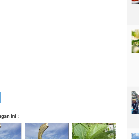
an ini :