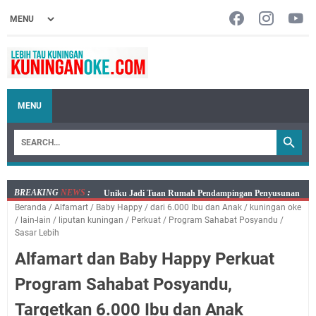
MENU
BREAKING
NEWS
:
Sudahkah Kita Merdeka Dari Hawa Nafsu?
Beranda
/
Alfamart
/
Baby Happy
/
dari 6.000 Ibu dan Anak
/
kuningan oke
Info Sembako di Pasar Kepuh Kuningan Kamis 6
/
lain-lain
/
liputan kuningan
/
Perkuat
/
Program Sahabat Posyandu
/
Agustus 2026, Daging Naik, Telur Turun
Sasar Lebih
Agenda Kegiatan Bupati Kuningan Kamis 6 Agustus
Alfamart dan Baby Happy Perkuat
2026 Ada Tiga Acara
Program Sahabat Posyandu,
Kamis 6 Agustus 2026 Mobil Samling Ada di Alun-alun
Luragung, Ini Persyaratan dan Besaran Biayanya
Targetkan 6.000 Ibu dan Anak