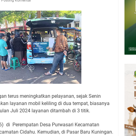
Presiden 2026 Bersama Kebo Bule Sangat Seru
Posting Komentar
tan Air Bersih Akibat Kekeringan, Polres Kuningan dan PAM Tirta
n 12 Ribu Liter
Rumah Pendampingan Penyusunan Dokumen SPMI
deka Dari Hawa Nafsu?
sar Kepuh Kuningan Kamis 6 Agustus 2026, Daging Naik, Telur Turun
pati Kuningan Jumat 7 Agustus 2026 Ada Tiga, Tapi yang Bakal Dihadiri
an terus meningkatkan pelayanan, sejak Senin
an layanan mobil keliling di dua tempat, biasanya
ulan Juli 2024 layanan ditambah di 3 titik.
6) di Perempatan Desa Purwasari Kecamatan
camatan Cidahu. Kemudian, di Pasar Baru Kuningan.