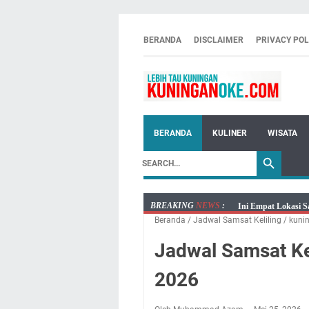
BERANDA
DISCLAIMER
PRIVACY POL
BERANDA
KULINER
WISATA
BREAKING
NEWS
:
Ini Empat Lokasi S
Beranda
/
Jadwal Samsat Keliling
/
kuni
Jumat 7 Agustus 20
Embun Pagi Jumat 
Jadwal Samsat Ke
Tetap Berjalan Ke
2026
Salat Lima Waktu i
Menenangkan, Ini J