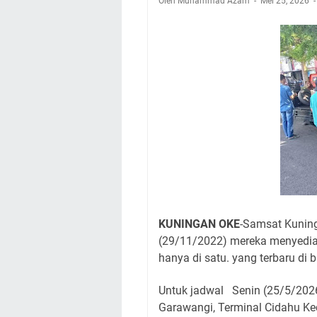
Oleh Muhammad Azam
Nobar Final Piala 
Mei 25, 2026
Warga Mulai Kesuli
Kamuning Saluraka
Uniku Jadi Tuan 
Sudahkah Kita Mer
Info Sembako di Pa
Agenda Kegiatan Bu
Hanya Satu
KUNINGAN OKE
-Samsat Kuning
(29/11/2022) mereka menyediak
hanya di satu.
yang terbaru di b
Untuk jadwal Senin (25/5/202
Garawangi, Terminal Cidahu Ke