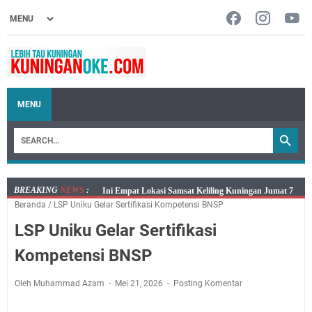
MENU
BREAKING
NEWS
:
Jumat 7 Agustus 2026 Mobil SIM Keliling Ada di
Beranda
/
LSP Uniku Gelar Sertifikasi Kompetensi BNSP
Kecamatan Sindangagung
LSP Uniku Gelar Sertifikasi
Embun Pagi Jumat 8 Agustus 2026: Jika Keberkahan
Dicabut Dari Hidupmu, Kamu Akan Tetap Berjalan
Kompetensi BNSP
Kelaparan Meskipun Memiliki Sekarung Penuh Uang
Salat Lima Waktu itu Bukan Cuma Kewajiban, Tapi
Oleh Muhammad Azam
Mei 21, 2026
Posting Komentar
juga Tempat Beristirahat yang Paling Menenangkan, Ini