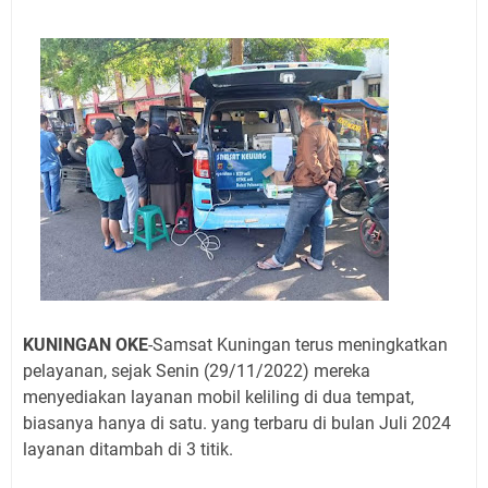
Jadwal Salat Wilayah Kuningan Jumat 7 Agustus 2026
Nobar Final Piala Presiden 2026 Bersama Kebo Bule
Sangat Seru
Warga Mulai Kesulitan Air Bersih Akibat Kekeringan,
Polres Kuningan dan PAM Tirta Kamuning Salurakan
12 Ribu Liter
Uniku Jadi Tuan Rumah Pendampingan Penyusunan
Dokumen SPMI
Sudahkah Kita Merdeka Dari Hawa Nafsu?
Info Sembako di Pasar Kepuh Kuningan Kamis 6
Agustus 2026, Daging Naik, Telur Turun
Agenda Kegiatan Bupati Kuningan Jumat 7 Agustus
2026 Ada Tiga, Tapi yang Bakal Dihadiri Hanya Satu
KUNINGAN OKE
-Samsat Kuningan terus meningkatkan
Ini Empat Lokasi Samsat Keliling Kuningan Jumat 7
pelayanan, sejak Senin (29/11/2022) mereka
Agustus 2026
menyediakan layanan mobil keliling di dua tempat,
biasanya hanya di satu.
yang terbaru di bulan Juli 2024
layanan ditambah di 3 titik.