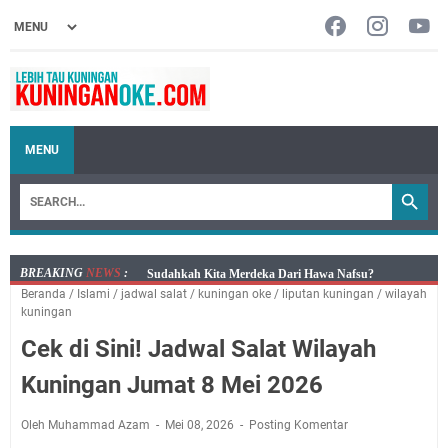
MENU
BREAKING
NEWS
:
Info Sembako di Pasar Kepuh Kuningan Kamis 6
Beranda
/
Islami
/
jadwal salat
/
kuningan oke
/
liputan kuningan
/
wilayah
Agustus 2026, Daging Naik, Telur Turun
kuningan
Agenda Kegiatan Bupati Kuningan Kamis 6 Agustus
Cek di Sini! Jadwal Salat Wilayah
2026 Ada Tiga Acara
Kamis 6 Agustus 2026 Mobil Samling Ada di Alun-alun
Kuningan Jumat 8 Mei 2026
Luragung, Ini Persyaratan dan Besaran Biayanya
Layanan Mobil Samsat Keliling Kuningan Kamis 6
Oleh Muhammad Azam
Mei 08, 2026
Posting Komentar