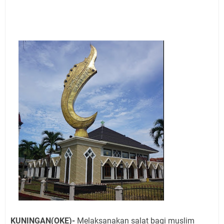
Agustus 2026 Ada di Empat Titik
Embun Pagi Kamis 6 Agustus 2026: Tidak Semua
Keterlambatan Berarti Kegagalan
Setiap Noda Ada Pembersihnya, Salat Bisa Menjadi
Pembersih Dosa Kita, Ini Jadwal Salat Wilayah
Kuningan Kamis 6 Agustus 2026
Agenda Kegiatan Bupati, Wabup dan Sekda Kuningan
Rabu 5 Agustus 2026 Masing-masing Dua Acara
Ini Lokasi Samling Kuningan Rabu 5 Agustus 2026
Uniku Jadi Tuan Rumah Pendampingan Penyusunan
Dokumen SPMI
Sudahkah Kita Merdeka Dari Hawa Nafsu?
KUNINGAN(OKE)-
Melaksanakan salat bagi muslim