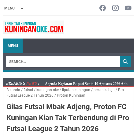
MENU
BREAKING
NEWS
:
Ini Jadwal Samsat Keliling Kuningan Senin 10 Agustus
Beranda
/
futsal
/
kuningan oke
/
liputan kuningan
/
pekan ketiga
/
Pro
2026
Futsal League 2 Tahun 2026
/
Proton Kuningan
Senin 10 Agustus 2026 Lokasi Samsat Keliling
Gilas Futsal Mbak Adjeng, Proton FC
Kuningan Ada di Empat Lokasi
Kaya Salat, Miskin Salat, Apapun Tetap Cari Allah, Ini
Kuningan Kian Tak Terbendung di Pro
Jadwal Salat Wilayah Kuningan Senin 10 Agustus 2026
Futsal League 2 Tahun 2026
Agenda Kegiatan Bupati dan Sekda Minggu 9 Agustus