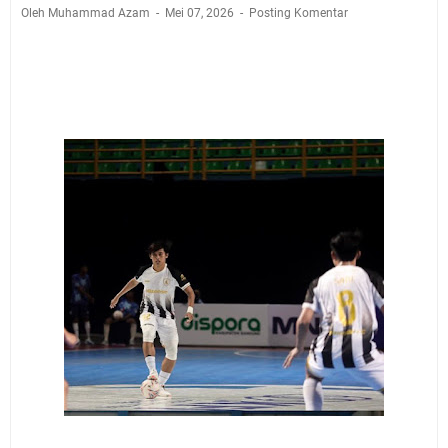
2026 Hanya Satu, Wabup Kuningan Tiga Acara
Oleh Muhammad Azam
Mei 07, 2026
Posting Komentar
Samsat Keliling Kuningan Minggu 9 Agustus 2026
Mau Perpanjang SIM? Ini Lokasi Mobil Keliling
Kuningan Sabtu 8 Agustus 2026
Sabtu 8 Agustus 2026 Layanan Mobil Samsat Keliling
Ada di Sini!
Agenda Kegiatan Bupati Kuningan Jumat 7 Agustus
2026 Ada Tiga, Tapi yang Bakal Dihadiri Hanya Satu
Selasa 11 Agustus 2026 Bakal Terjadi Pemadaman
Listrik di Wilayah Kuningan
Agenda Kegiatan Bupati Senin 10 Agustus 2026 Ada
Tiga, Wabup dan Sekda Kuningan Dua Acara