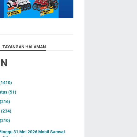
L TAYANGAN HALAMAN
aN
(1410)
stus
(51)
(216)
i
(234)
(210)
inggu 31 Mei 2026 Mobil Samsat