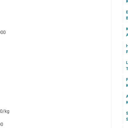
K
E
B
K
.000
A
P
L
T
P
K
A
g
K
00/kg
S
S
00