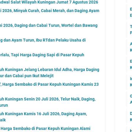
adwal Salat Wilayah Kuningan Jumat 7 Agustus 2026
E
i 2026, Minyak Curah, Cabai Merah, dan Daging Ayam
E
i 2026, Daging dan Cabai Turun, Wortel dan Bawang
T
P
g dan Ayam Turun, Ibu RTdan Pelaku Usaha di
A
K
rlalu, Tapi Harga Daging Sapi di Pasar Kepuh
E
K
uh Kuningan Jelang Lebaran Idul Adha, Harga Daging
ur dan Cabai pun Ikut Melejit
I
T, Harga Sembako di Pasar Kepuh Kuningan Kamis 23
K
G
h Kuningan Senin 20 Juli 2026, Telur Naik, Daging,
A
urun
D
uh Kuningan Kamis 16 Juli 2026, Daging Ayam,
K
aik
, Harga Sembako di Pasar Kepuh Kuningan Alami
H