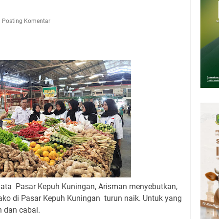
deka Dari Hawa Nafsu?
sar Kepuh Kuningan Kamis 6 Agustus 2026, Daging Naik, Telur Turun
Posting Komentar
pati Kuningan Jumat 7 Agustus 2026 Ada Tiga, Tapi yang Bakal Dihadiri
amsat Keliling Kuningan Jumat 7 Agustus 2026
26 Mobil SIM Keliling Ada di Kecamatan Sindangagung
8 Agustus 2026: Jika Keberkahan Dicabut Dari Hidupmu, Kamu Akan
laparan Meskipun Memiliki Sekarung Penuh Uang
data Pasar Kepuh Kuningan, Arisman menyebutkan,
ko di Pasar Kepuh Kuningan turun naik. Untuk yang
 dan cabai.