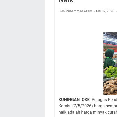
Sudahkah Kita Mer
Info Sembako di Pa
Oleh Muhammad Azam
Mei 07, 2026
Agenda Kegiatan Bu
Hanya Satu
Ini Empat Lokasi S
Jumat 7 Agustus 20
Embun Pagi Jumat 
Tetap Berjalan Ke
KUNINGAN OKE
- Petugas Pen
Kamis (7/5/2026) harga semba
naik adalah harga minyak curah