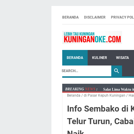
BERANDA
DISCLAIMER
PRIVACY POL
BERANDA
KULINER
WISATA
BREAKING
NEWS
:
Salat Lima Waktu i
Beranda
/
di Pasar Kepuh Kuningan
/
Ha
Menenangkan, Ini J
Nobar Final Piala 
Info Sembako di 
Warga Mulai Kesuli
Telur Turun, Caba
Kamuning Saluraka
Uniku Jadi Tuan 
Naik