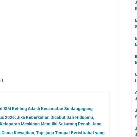
J
K
E
S
M
M
I
U
2.000
U
A
J
l SIM Keliling Ada di Kecamatan Sindangagung
J
S
s 2026: Jika Keberkahan Dicabut Dari Hidupmu,
 Kelaparan Meskipun Memiliki Sekarung Penuh Uang
J
n Cuma Kewajiban, Tapi juga Tempat Beristirahat yang
J