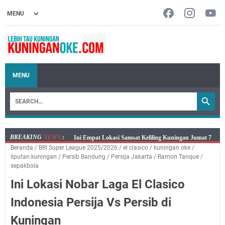
MENU
BREAKING
NEWS
:
Jumat 7 Agustus 2026 Mobil SIM Keliling Ada di
Beranda
/
BRI Super League 2025/2026
/
el clasico
/
kuningan oke
/
Kecamatan Sindangagung
liputan kuningan
/
Persib Bandung
/
Persija Jakarta
/
Ramon Tanque
/
Embun Pagi Jumat 8 Agustus 2026: Jika Keberkahan
sepakbola
Dicabut Dari Hidupmu, Kamu Akan Tetap Berjalan
Ini Lokasi Nobar Laga El Clasico
Kelaparan Meskipun Memiliki Sekarung Penuh Uang
Indonesia Persija Vs Persib di
Salat Lima Waktu itu Bukan Cuma Kewajiban, Tapi
juga Tempat Beristirahat yang Paling Menenangkan, Ini
Kuningan