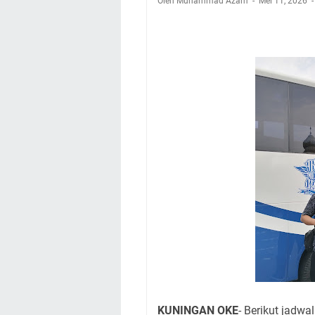
Oleh Muhammad Azam
Nobar Final Piala 
Mei 11, 2026
Warga Mulai Kesuli
Kamuning Saluraka
Uniku Jadi Tuan 
Sudahkah Kita Mer
Info Sembako di Pa
Agenda Kegiatan Bu
Hanya Satu
KUNINGAN OKE
- Berikut jadwa