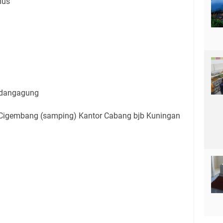
mus
ndangagung
 Cigembang (samping) Kantor Cabang bjb Kuningan