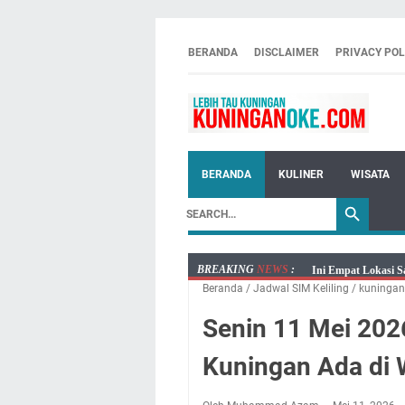
BERANDA
DISCLAIMER
PRIVACY POL
BERANDA
KULINER
WISATA
BREAKING
NEWS
:
Ini Empat Lokasi S
Beranda
/
Jadwal SIM Keliling
/
kuningan
Jumat 7 Agustus 20
Embun Pagi Jumat 
Senin 11 Mei 2026
Tetap Berjalan Ke
Kuningan Ada di 
Salat Lima Waktu i
Menenangkan, Ini J