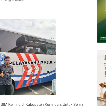
Presiden 2026 Bersama Kebo Bule Sangat Seru
Posting Komentar
tan Air Bersih Akibat Kekeringan, Polres Kuningan dan PAM Tirta
n 12 Ribu Liter
Rumah Pendampingan Penyusunan Dokumen SPMI
deka Dari Hawa Nafsu?
sar Kepuh Kuningan Kamis 6 Agustus 2026, Daging Naik, Telur Turun
pati Kuningan Jumat 7 Agustus 2026 Ada Tiga, Tapi yang Bakal Dihadiri
l SIM Keliling di Kabupaten Kuningan. Untuk Senin