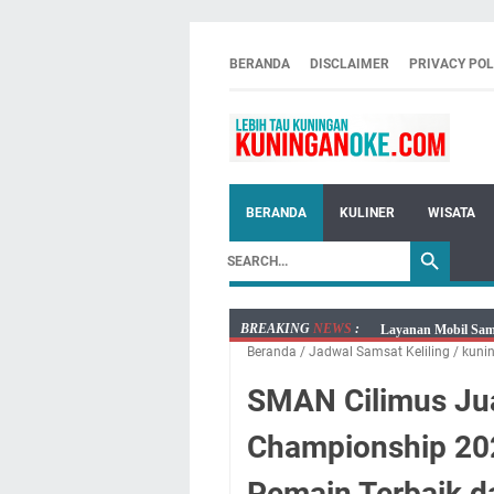
BERANDA
DISCLAIMER
PRIVACY POL
BERANDA
KULINER
WISATA
BREAKING
NEWS
:
Layanan Mobil Sams
Beranda
/
Jadwal Samsat Keliling
/
kuni
Embun Pagi Kamis 6
Setiap Noda Ada Pe
SMAN Cilimus Jua
Wilayah Kuningan 
Championship 20
Agenda Kegiatan B
Dua Acara
Pemain Terbaik d