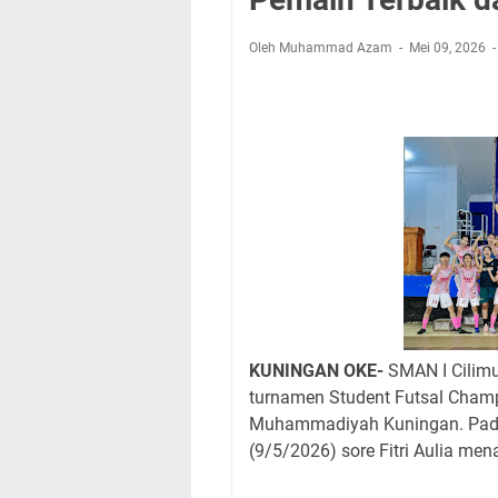
Ini Lokasi Samling
Rabu 5 Agustus 202
Oleh Muhammad Azam
Mei 09, 2026
Sudahkah Kita Mer
Uniku Jadi Tuan Ru
Agenda Kegiatan Bu
Kamis 6 Agustus 20
Besaran Biayanya
KUNINGAN OKE-
SMAN I Cilimu
turnamen Student Futsal Champi
Muhammadiyah Kuningan. Pada 
(9/5/2026) sore Fitri Aulia m