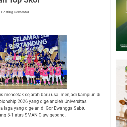
 Kuningan Rabu 5 Agustus 2026
6 Mobil SIM Keliling Kuningan Ada di Sini!
Posting Komentar
deka Dari Hawa Nafsu?
mah Kegiatan Strategis
pati Kuningan Kamis 6 Agustus 2026 Ada Tiga Acara
26 Mobil Samling Ada di Alun-alun Luragung, Ini Persyaratan dan
s mencetak sejarah baru usai menjadi kampiun di
onship 2026 yang digelar oleh Universitas
laga yang digelar di Gor Ewangga Sabtu
enang 3-1 atas SMAN Ciawigebang.