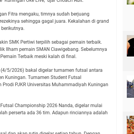
e Kuningan Oke Live," ujar Choach Adit.
an Fitra mengaku, timnya sudah berjuang
ezekinya sehingga gagal juara. Kekalahan di grand
berikutnya.
n SMK Pertiwi terpilih sebagai pemain terbaik.
ilik Ilham pemain SMAN Ciawigebang. Sebelumnya
Pemain Terbaik meski kalah di final.
(4/5/2026) bakal digelar turnamen futsal antara
 Kuningan. Turnamen Student Futsal
eh Prodi PJKR Universitas Muhammadiyah Kuningan
 Futsal Championship 2026 Nanda, digelar mulai
lah perserta ada 36 tim. Adapun rinciannya adalah
tsal dan akan rutin digelar setiap tahun. Dengan