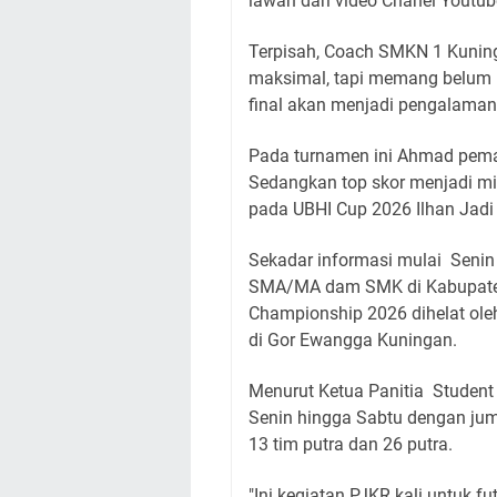
lawan dari video Chanel Youtub
Terpisah, Coach SMKN 1 Kuning
maksimal, tapi memang belum r
final akan menjadi pengalaman 
Pada turnamen ini Ahmad pemaki
Sedangkan top skor menjadi m
pada UBHI Cup 2026 Ilhan Jadi 
Sekadar informasi mulai Senin 
SMA/MA dam SMK di Kabupaten
Championship 2026 dihelat ol
di Gor Ewangga Kuningan.
Menurut Ketua Panitia Student
Senin hingga Sabtu dengan jum
13 tim putra dan 26 putra.
"Ini kegiatan PJKR kali untuk fu