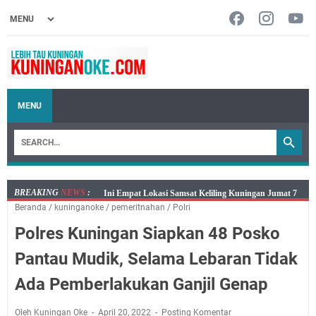
MENU
BREAKING
NEWS
:
Jumat 7 Agustus 2026 Mobil SIM Keliling Ada di
Beranda
/
kuninganoke
/
pemeritnahan
/
Polri
Kecamatan Sindangagung
Polres Kuningan Siapkan 48 Posko
Embun Pagi Jumat 8 Agustus 2026: Jika Keberkahan
Dicabut Dari Hidupmu, Kamu Akan Tetap Berjalan
Pantau Mudik, Selama Lebaran Tidak
Kelaparan Meskipun Memiliki Sekarung Penuh Uang
Ada Pemberlakukan Ganjil Genap
Salat Lima Waktu itu Bukan Cuma Kewajiban, Tapi
juga Tempat Beristirahat yang Paling Menenangkan, Ini
Oleh Kuningan Oke
April 20, 2022
Posting Komentar