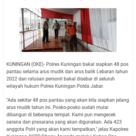
Jadwal Salat Wilayah Kuningan Jumat 7 Agustus 2026
Nobar Final Piala Presiden 2026 Bersama Kebo Bule
Sangat Seru
Warga Mulai Kesulitan Air Bersih Akibat Kekeringan,
Polres Kuningan dan PAM Tirta Kamuning Salurakan
12 Ribu Liter
Uniku Jadi Tuan Rumah Pendampingan Penyusunan
Dokumen SPMI
Sudahkah Kita Merdeka Dari Hawa Nafsu?
KUNINGAN (OKE)- Polres Kuningan bakal siapkan 48 pos
Info Sembako di Pasar Kepuh Kuningan Kamis 6
pantau selama arus mudik dan arus balik Lebaran tahun
Agustus 2026, Daging Naik, Telur Turun
2022 dan ratusan personil bakal disebar di seluruh
Agenda Kegiatan Bupati Kuningan Jumat 7 Agustus
wilayah hukum Polres Kuningan Polda Jabar.
2026 Ada Tiga, Tapi yang Bakal Dihadiri Hanya Satu
Ini Empat Lokasi Samsat Keliling Kuningan Jumat 7
"Ada sekitar 48 pos pantau yang akan kita siapkan jelang
arus mudik tahun ini. Posko-posko sudah mulai
Agustus 2026
dibangun di beberapa tempat. Kami pun mengecek
sarana dan prasarana yang akan digunakan. Ada 423
anggota Polri yang akan kami tempatkan," jelas Kapolres