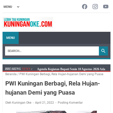
MENU
BREAKING
NEWS
:
Ini Jadwal Samsat Keliling Kuningan Senin 10 Agustus
Beranda
/
PWI Kuningan Berbagi, Rela Hujan-hujanan Demi yang Puasa
2026
PWI Kuningan Berbagi, Rela Hujan-
Senin 10 Agustus 2026 Lokasi Samsat Keliling
Kuningan Ada di Empat Lokasi
hujanan Demi yang Puasa
Kaya Salat, Miskin Salat, Apapun Tetap Cari Allah, Ini
Jadwal Salat Wilayah Kuningan Senin 10 Agustus 2026
Oleh Kuningan Oke
April 21, 2022
Posting Komentar
Agenda Kegiatan Bupati dan Sekda Minggu 9 Agustus