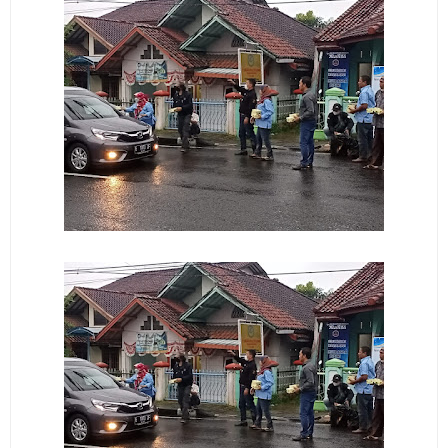
2026 Hanya Satu, Wabup Kuningan Tiga Acara
Samsat Keliling Kuningan Minggu 9 Agustus 2026
Mau Perpanjang SIM? Ini Lokasi Mobil Keliling
Kuningan Sabtu 8 Agustus 2026
Sabtu 8 Agustus 2026 Layanan Mobil Samsat Keliling
Ada di Sini!
Agenda Kegiatan Bupati Kuningan Jumat 7 Agustus
2026 Ada Tiga, Tapi yang Bakal Dihadiri Hanya Satu
Selasa 11 Agustus 2026 Bakal Terjadi Pemadaman
Listrik di Wilayah Kuningan
Agenda Kegiatan Bupati Senin 10 Agustus 2026 Ada
Tiga, Wabup dan Sekda Kuningan Dua Acara