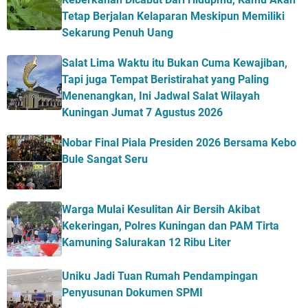
Tetap Berjalan Kelaparan Meskipun Memiliki
Sekarung Penuh Uang
Salat Lima Waktu itu Bukan Cuma Kewajiban,
Tapi juga Tempat Beristirahat yang Paling
Menenangkan, Ini Jadwal Salat Wilayah
Kuningan Jumat 7 Agustus 2026
Nobar Final Piala Presiden 2026 Bersama Kebo
Bule Sangat Seru
Warga Mulai Kesulitan Air Bersih Akibat
Kekeringan, Polres Kuningan dan PAM Tirta
Kamuning Salurakan 12 Ribu Liter
Uniku Jadi Tuan Rumah Pendampingan
Penyusunan Dokumen SPMI