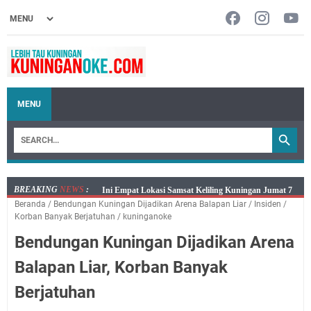
MENU
BREAKING
NEWS
:
Jumat 7 Agustus 2026 Mobil SIM Keliling Ada di
Beranda
/
Bendungan Kuningan Dijadikan Arena Balapan Liar
/
Insiden
/
Kecamatan Sindangagung
Korban Banyak Berjatuhan
/
kuninganoke
Embun Pagi Jumat 8 Agustus 2026: Jika Keberkahan
Bendungan Kuningan Dijadikan Arena
Dicabut Dari Hidupmu, Kamu Akan Tetap Berjalan
Kelaparan Meskipun Memiliki Sekarung Penuh Uang
Balapan Liar, Korban Banyak
Salat Lima Waktu itu Bukan Cuma Kewajiban, Tapi
Berjatuhan
juga Tempat Beristirahat yang Paling Menenangkan, Ini