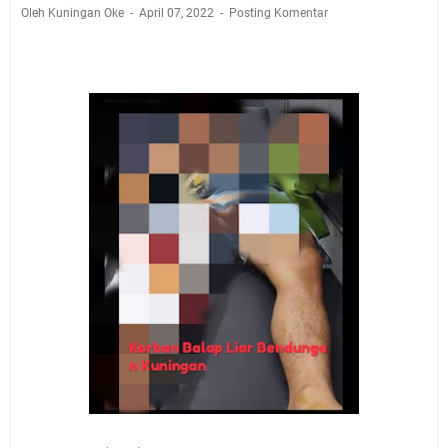
Jadwal Salat Wilayah Kuningan Jumat 7 Agustus 2026
Oleh Kuningan Oke
April 07, 2022
Posting Komentar
Nobar Final Piala Presiden 2026 Bersama Kebo Bule
Sangat Seru
Warga Mulai Kesulitan Air Bersih Akibat Kekeringan,
Polres Kuningan dan PAM Tirta Kamuning Salurakan
12 Ribu Liter
Uniku Jadi Tuan Rumah Pendampingan Penyusunan
Dokumen SPMI
Sudahkah Kita Merdeka Dari Hawa Nafsu?
Info Sembako di Pasar Kepuh Kuningan Kamis 6
Agustus 2026, Daging Naik, Telur Turun
Agenda Kegiatan Bupati Kuningan Jumat 7 Agustus
2026 Ada Tiga, Tapi yang Bakal Dihadiri Hanya Satu
Ini Empat Lokasi Samsat Keliling Kuningan Jumat 7
Agustus 2026