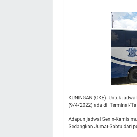
Nobar Final Piala 
Warga Mulai Kesuli
Kamuning Saluraka
Uniku Jadi Tuan 
Sudahkah Kita Mer
Info Sembako di Pa
Agenda Kegiatan Bu
Hanya Satu
KUNINGAN (OKE)- Untuk jadwal 
(9/4/2022) ada di Terminal/Ta
Adapun jadwal Senin-Kamis mula
Sedangkan Jumat-Sabtu dari pu