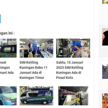
an ini :
msat
SIM Keliling
Sabtu, 15 Januari
uningan
Kuningan Rabu 11
2023 SIM Keliling
ruari Ada
Januari Ada di
Kuningan Ada di
k
Kuningan Timur
Pusat Kota