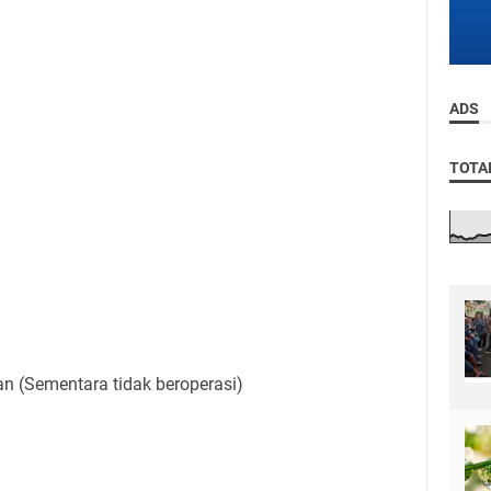
ADS
TOTA
n
n (Sementara tidak beroperasi)