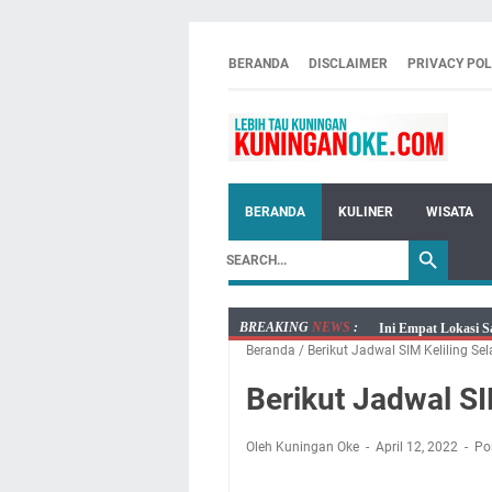
BERANDA
DISCLAIMER
PRIVACY POL
BERANDA
KULINER
WISATA
BREAKING
NEWS
:
Ini Empat Lokasi S
Beranda
/
Berikut Jadwal SIM Keliling Sel
Jumat 7 Agustus 20
Embun Pagi Jumat 
Berikut Jadwal SI
Tetap Berjalan Ke
Salat Lima Waktu i
Oleh Kuningan Oke
April 12, 2022
Po
Menenangkan, Ini J