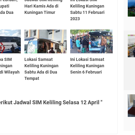
upati
Hari Kamis Ada di
Keliling Kuningan
Ada Dua
Kuningan Timur
Sabtu 11 Februari
2023
pa SIM
Lokasi Samsat
Ini Lokasi Samsat
uningan
Keliling Kuningan
Keliling Kuningan
di Wilayah
Sabtu Ada di Dua
Senin 6 Februari
Tempat
ikut Jadwal SIM Keliling Selasa 12 April "