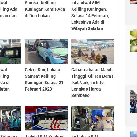
dwal
Samsat Keliling
Ini Jadwal SIM
iling Ada
Kuningan Kamis Ada
Keliling Kuningan,
ncan dan
di Dua Lokasi
Selasa 14 Februari,
Lokasinya Ada di
Wilayah Selatan
dwal
Cek di Sini, Lokasi
Cabai-cabaian Masih
iling
Samsat Keliling
Tingggi, Giliran Beras
da di
Kuningan Selasa 21
Ikut Naik, Ini Info
latan
Februari 2023
Lengkap Harga
Sembako
Februari,
Jadwal SIM Keliling
Ini Lokasi SIM