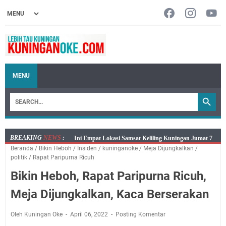
MENU
BREAKING
NEWS
:
Jumat 7 Agustus 2026 Mobil SIM Keliling Ada di
Beranda
/
Bikin Heboh
/
Insiden
/
kuninganoke
/
Meja Dijungkalkan
/
Kecamatan Sindangagung
politik
/
Rapat Paripurna Ricuh
Embun Pagi Jumat 8 Agustus 2026: Jika Keberkahan
Bikin Heboh, Rapat Paripurna Ricuh,
Dicabut Dari Hidupmu, Kamu Akan Tetap Berjalan
Kelaparan Meskipun Memiliki Sekarung Penuh Uang
Meja Dijungkalkan, Kaca Berserakan
Salat Lima Waktu itu Bukan Cuma Kewajiban, Tapi
juga Tempat Beristirahat yang Paling Menenangkan, Ini
Oleh Kuningan Oke
April 06, 2022
Posting Komentar