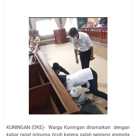
Jadwal Salat Wilayah Kuningan Jumat 7 Agustus 2026
Nobar Final Piala Presiden 2026 Bersama Kebo Bule
Sangat Seru
Warga Mulai Kesulitan Air Bersih Akibat Kekeringan,
Polres Kuningan dan PAM Tirta Kamuning Salurakan
12 Ribu Liter
Uniku Jadi Tuan Rumah Pendampingan Penyusunan
Dokumen SPMI
Sudahkah Kita Merdeka Dari Hawa Nafsu?
Info Sembako di Pasar Kepuh Kuningan Kamis 6
Agustus 2026, Daging Naik, Telur Turun
Agenda Kegiatan Bupati Kuningan Jumat 7 Agustus
2026 Ada Tiga, Tapi yang Bakal Dihadiri Hanya Satu
Ini Empat Lokasi Samsat Keliling Kuningan Jumat 7
Agustus 2026
KUNINGAN (OKE)- Warga Kuningan diramaikan dengan
kabar rapat pripurna ricuh karena salah seorang anggota