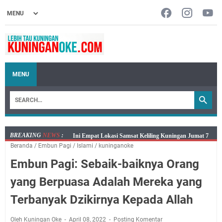
MENU
BREAKING
NEWS
:
Jumat 7 Agustus 2026 Mobil SIM Keliling Ada di
Beranda
/
Embun Pagi
/
Islami
/
kuninganoke
Kecamatan Sindangagung
Embun Pagi: Sebaik-baiknya Orang
Embun Pagi Jumat 8 Agustus 2026: Jika Keberkahan
Dicabut Dari Hidupmu, Kamu Akan Tetap Berjalan
yang Berpuasa Adalah Mereka yang
Kelaparan Meskipun Memiliki Sekarung Penuh Uang
Terbanyak Dzikirnya Kepada Allah
Salat Lima Waktu itu Bukan Cuma Kewajiban, Tapi
juga Tempat Beristirahat yang Paling Menenangkan, Ini
Oleh Kuningan Oke
April 08, 2022
Posting Komentar