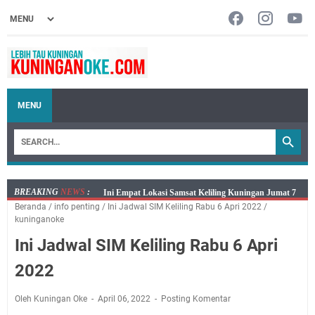
MENU
BREAKING
NEWS
:
Jumat 7 Agustus 2026 Mobil SIM Keliling Ada di
Beranda
/
info penting
/
Ini Jadwal SIM Keliling Rabu 6 Apri 2022
/
Kecamatan Sindangagung
kuninganoke
Embun Pagi Jumat 8 Agustus 2026: Jika Keberkahan
Ini Jadwal SIM Keliling Rabu 6 Apri
Dicabut Dari Hidupmu, Kamu Akan Tetap Berjalan
Kelaparan Meskipun Memiliki Sekarung Penuh Uang
2022
Salat Lima Waktu itu Bukan Cuma Kewajiban, Tapi
juga Tempat Beristirahat yang Paling Menenangkan, Ini
Oleh Kuningan Oke
April 06, 2022
Posting Komentar