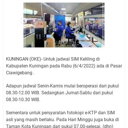
Jadwal Salat Wilayah Kuningan Jumat 7 Agustus 2026
Nobar Final Piala Presiden 2026 Bersama Kebo Bule
Sangat Seru
Warga Mulai Kesulitan Air Bersih Akibat Kekeringan,
Polres Kuningan dan PAM Tirta Kamuning Salurakan
12 Ribu Liter
Uniku Jadi Tuan Rumah Pendampingan Penyusunan
Dokumen SPMI
Sudahkah Kita Merdeka Dari Hawa Nafsu?
KUNINGAN (OKE)- Untuk jadwal SIM Keliling di
Info Sembako di Pasar Kepuh Kuningan Kamis 6
Kabupaten Kuningan pada Rabu (6/4/2022) ada di Pasar
Agustus 2026, Daging Naik, Telur Turun
Ciawigebang .
Agenda Kegiatan Bupati Kuningan Jumat 7 Agustus
Adapun jadwal Senin-Kamis mulai beroperasi dari pukul
2026 Ada Tiga, Tapi yang Bakal Dihadiri Hanya Satu
08.30-12.00 WIB. Sedangkan Jumat-Sabtu dari pukul
Ini Empat Lokasi Samsat Keliling Kuningan Jumat 7
08.30-10.30 WIB.
Agustus 2026
Sementara untuk persyaratan fotokopi e-KTP dan SIM
asli yang masih berlaku. Pada Hari Minggu juga buka di
Taman Kota Kuningan dari pukul 07.00-selesai. (dhn)