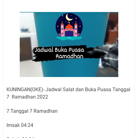
Jadwal Salat Wilayah Kuningan Jumat 7 Agustus 2026
Nobar Final Piala Presiden 2026 Bersama Kebo Bule
Sangat Seru
Warga Mulai Kesulitan Air Bersih Akibat Kekeringan,
Polres Kuningan dan PAM Tirta Kamuning Salurakan
12 Ribu Liter
Uniku Jadi Tuan Rumah Pendampingan Penyusunan
Dokumen SPMI
Sudahkah Kita Merdeka Dari Hawa Nafsu?
Info Sembako di Pasar Kepuh Kuningan Kamis 6
Agustus 2026, Daging Naik, Telur Turun
Agenda Kegiatan Bupati Kuningan Jumat 7 Agustus
KUNINGAN(OKE)- Jadwal Salat dan Buka Puasa Tanggal
2026 Ada Tiga, Tapi yang Bakal Dihadiri Hanya Satu
7 Ramadhan 2022
Ini Empat Lokasi Samsat Keliling Kuningan Jumat 7
Agustus 2026
7.Tanggal 7 Ramadhan
Imsak 04:24