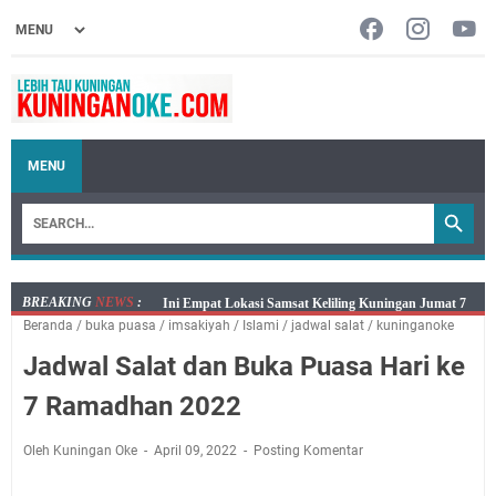
MENU
BREAKING
NEWS
:
Jumat 7 Agustus 2026 Mobil SIM Keliling Ada di
Beranda
/
buka puasa
/
imsakiyah
/
Islami
/
jadwal salat
/
kuninganoke
Kecamatan Sindangagung
Jadwal Salat dan Buka Puasa Hari ke
Embun Pagi Jumat 8 Agustus 2026: Jika Keberkahan
Dicabut Dari Hidupmu, Kamu Akan Tetap Berjalan
7 Ramadhan 2022
Kelaparan Meskipun Memiliki Sekarung Penuh Uang
Salat Lima Waktu itu Bukan Cuma Kewajiban, Tapi
Oleh Kuningan Oke
April 09, 2022
Posting Komentar
juga Tempat Beristirahat yang Paling Menenangkan, Ini