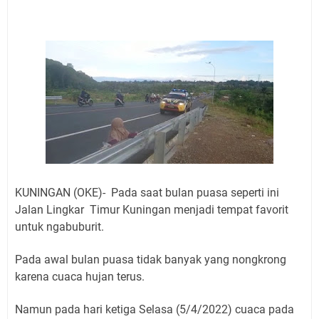
Jadwal Salat Wilayah Kuningan Jumat 7 Agustus 2026
Nobar Final Piala Presiden 2026 Bersama Kebo Bule
Sangat Seru
Warga Mulai Kesulitan Air Bersih Akibat Kekeringan,
Polres Kuningan dan PAM Tirta Kamuning Salurakan
12 Ribu Liter
Uniku Jadi Tuan Rumah Pendampingan Penyusunan
Dokumen SPMI
Sudahkah Kita Merdeka Dari Hawa Nafsu?
Info Sembako di Pasar Kepuh Kuningan Kamis 6
Agustus 2026, Daging Naik, Telur Turun
KUNINGAN (OKE)- Pada saat bulan puasa seperti ini
Agenda Kegiatan Bupati Kuningan Jumat 7 Agustus
Jalan Lingkar Timur Kuningan menjadi tempat favorit
2026 Ada Tiga, Tapi yang Bakal Dihadiri Hanya Satu
untuk ngabuburit.
Ini Empat Lokasi Samsat Keliling Kuningan Jumat 7
Agustus 2026
Pada awal bulan puasa tidak banyak yang nongkrong
karena cuaca hujan terus.
Namun pada hari ketiga Selasa (5/4/2022) cuaca pada