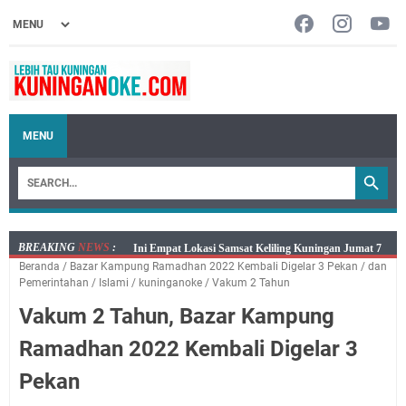
MENU
BREAKING
NEWS
:
Jumat 7 Agustus 2026 Mobil SIM Keliling Ada di
Beranda
/
Bazar Kampung Ramadhan 2022 Kembali Digelar 3 Pekan
/
dan
Kecamatan Sindangagung
Pemerintahan
/
Islami
/
kuninganoke
/
Vakum 2 Tahun
Embun Pagi Jumat 8 Agustus 2026: Jika Keberkahan
Vakum 2 Tahun, Bazar Kampung
Dicabut Dari Hidupmu, Kamu Akan Tetap Berjalan
Kelaparan Meskipun Memiliki Sekarung Penuh Uang
Ramadhan 2022 Kembali Digelar 3
Salat Lima Waktu itu Bukan Cuma Kewajiban, Tapi
Pekan
juga Tempat Beristirahat yang Paling Menenangkan, Ini