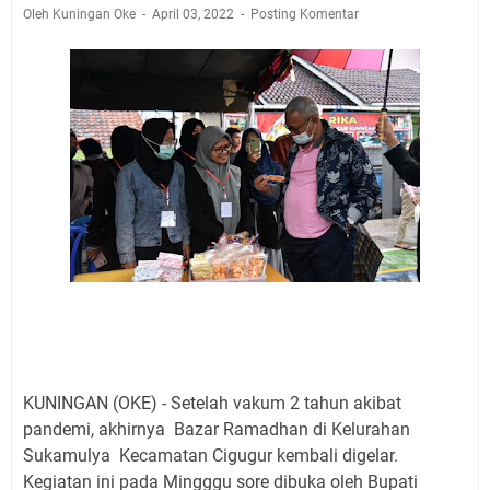
Jadwal Salat Wilayah Kuningan Jumat 7 Agustus 2026
Oleh Kuningan Oke
April 03, 2022
Posting Komentar
Nobar Final Piala Presiden 2026 Bersama Kebo Bule
Sangat Seru
Warga Mulai Kesulitan Air Bersih Akibat Kekeringan,
Polres Kuningan dan PAM Tirta Kamuning Salurakan
12 Ribu Liter
Uniku Jadi Tuan Rumah Pendampingan Penyusunan
Dokumen SPMI
Sudahkah Kita Merdeka Dari Hawa Nafsu?
Info Sembako di Pasar Kepuh Kuningan Kamis 6
Agustus 2026, Daging Naik, Telur Turun
Agenda Kegiatan Bupati Kuningan Jumat 7 Agustus
2026 Ada Tiga, Tapi yang Bakal Dihadiri Hanya Satu
Ini Empat Lokasi Samsat Keliling Kuningan Jumat 7
Agustus 2026
KUNINGAN (OKE) - Setelah vakum 2 tahun akibat
pandemi, akhirnya Bazar Ramadhan di Kelurahan
Sukamulya Kecamatan Cigugur kembali digelar.
Kegiatan ini pada Mingggu sore dibuka oleh Bupati