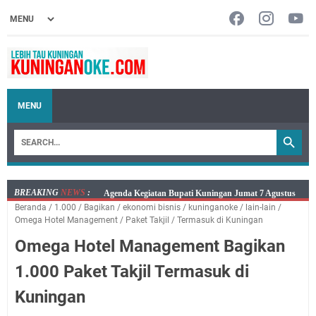
MENU
BREAKING
NEWS
:
Agenda Kegiatan Bupati Kuningan Jumat 7 Agustus
Beranda
/
1.000
/
Bagikan
/
ekonomi bisnis
/
kuninganoke
/
lain-lain
/
2026 Ada Tiga, Tapi yang Bakal Dihadiri Hanya Satu
Omega Hotel Management
/
Paket Takjil
/
Termasuk di Kuningan
Ini Empat Lokasi Samsat Keliling Kuningan Jumat 7
Omega Hotel Management Bagikan
Agustus 2026
Jumat 7 Agustus 2026 Mobil SIM Keliling Ada di
1.000 Paket Takjil Termasuk di
Kecamatan Sindangagung
Kuningan
Embun Pagi Jumat 8 Agustus 2026: Jika Keberkahan