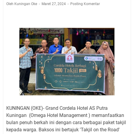
Dicabut Dari Hidupmu, Kamu Akan Tetap Berjalan
Oleh Kuningan Oke
Maret 27, 2024
Posting Komentar
Kelaparan Meskipun Memiliki Sekarung Penuh Uang
Salat Lima Waktu itu Bukan Cuma Kewajiban, Tapi
juga Tempat Beristirahat yang Paling Menenangkan, Ini
Jadwal Salat Wilayah Kuningan Jumat 7 Agustus 2026
Nobar Final Piala Presiden 2026 Bersama Kebo Bule
Sangat Seru
Warga Mulai Kesulitan Air Bersih Akibat Kekeringan,
Polres Kuningan dan PAM Tirta Kamuning Salurakan
12 Ribu Liter
Uniku Jadi Tuan Rumah Pendampingan Penyusunan
Dokumen SPMI
Sudahkah Kita Merdeka Dari Hawa Nafsu?
Info Sembako di Pasar Kepuh Kuningan Kamis 6
Agustus 2026, Daging Naik, Telur Turun
KUNINGAN (OKE)- Grand Cordela Hotel AS Putra
Kuningan (Omega Hotel Management ) memanfaatkan
bulan penuh berkah ini dengan cara berbagai paket takjil
kepada warga. Baksos ini bertajuk 'Takjil on the Road'