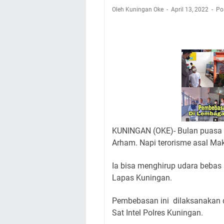
Nobar Final Piala 
Oleh Kuningan Oke
April 13, 2022
Po
Warga Mulai Kesuli
Kamuning Saluraka
Uniku Jadi Tuan 
Sudahkah Kita Mer
Info Sembako di Pa
Agenda Kegiatan Bu
Hanya Satu
KUNINGAN (OKE)- Bulan puasa t
Arham. Napi terorisme asal Ma
Ia bisa menghirup udara bebas 
Lapas Kuningan.
Pembebasan ini dilaksanakan 
Sat Intel Polres Kuningan.