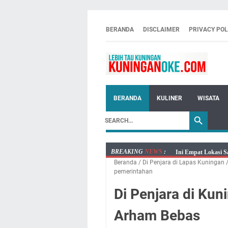
BERANDA
DISCLAIMER
PRIVACY POL
BERANDA
KULINER
WISATA
BREAKING
NEWS
:
Ini Empat Lokasi S
Beranda
/
Di Penjara di Lapas Kuningan
Jumat 7 Agustus 20
pemerintahan
Embun Pagi Jumat 
Di Penjara di Kun
Tetap Berjalan Ke
Salat Lima Waktu i
Arham Bebas
Menenangkan, Ini J