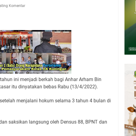
Presiden 2026 Bersama Kebo Bule Sangat Seru
sting Komentar
tan Air Bersih Akibat Kekeringan, Polres Kuningan dan PAM Tirta
n 12 Ribu Liter
Rumah Pendampingan Penyusunan Dokumen SPMI
deka Dari Hawa Nafsu?
sar Kepuh Kuningan Kamis 6 Agustus 2026, Daging Naik, Telur Turun
pati Kuningan Jumat 7 Agustus 2026 Ada Tiga, Tapi yang Bakal Dihadiri
ahun ini menjadi berkah bagi Anhar Arham Bin
kasar itu dinyatakan bebas Rabu (13/4/2022).
setelah menjalani hokum selama 3 tahun 4 bulan di
dan saksikan langsung oleh Densus 88, BPNT dan