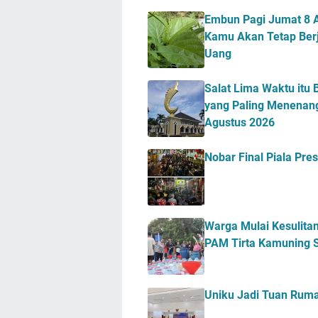
Embun Pagi Jumat 8 A
Kamu Akan Tetap Berj
Uang
Salat Lima Waktu itu 
yang Paling Menenang
Agustus 2026
Nobar Final Piala Pr
Warga Mulai Kesulitan
PAM Tirta Kamuning S
Uniku Jadi Tuan Ru