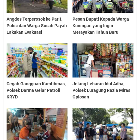
Angdes Terperosok ke Parit,
Pesan Bupati Kepada Warga
Polisi dan Warga Susah Payah
Kuningan yang Ingin
Lakukan Evakuasi
Merayakan Tahun Baru
Cegah Gangguan Kamtibmas,
Jelang Lebaran Idul Adha,
Polsek Darma Gelar Patroli
Polsek Luragung Razia Miras
KRYD
Oplosan