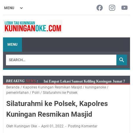
MENU
BREAKING
NEWS
:
Jumat 7 Agustus 2026 Mobil SIM Keliling Ada di
Beranda
/
Kapolres Kuningan Resmikan Masjid
/
kuninganoke
/
Kecamatan Sindangagung
pemerintahan
/
Polri
/
Silaturahmi ke Polsek
Embun Pagi Jumat 8 Agustus 2026: Jika Keberkahan
Silaturahmi ke Polsek, Kapolres
Dicabut Dari Hidupmu, Kamu Akan Tetap Berjalan
Kelaparan Meskipun Memiliki Sekarung Penuh Uang
Kuningan Resmikan Masjid
Salat Lima Waktu itu Bukan Cuma Kewajiban, Tapi
juga Tempat Beristirahat yang Paling Menenangkan, Ini
Oleh Kuningan Oke
April 01, 2022
Posting Komentar