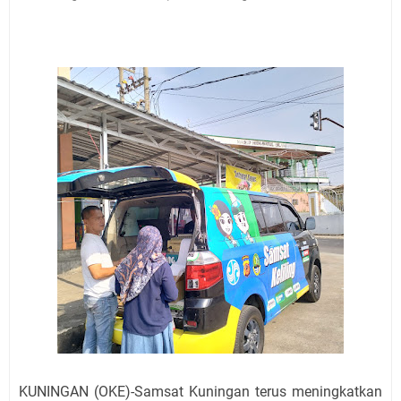
Jadwal Salat Wilayah Kuningan Jumat 7 Agustus 2026
Nobar Final Piala Presiden 2026 Bersama Kebo Bule
Sangat Seru
Warga Mulai Kesulitan Air Bersih Akibat Kekeringan,
Polres Kuningan dan PAM Tirta Kamuning Salurakan
12 Ribu Liter
Uniku Jadi Tuan Rumah Pendampingan Penyusunan
Dokumen SPMI
Sudahkah Kita Merdeka Dari Hawa Nafsu?
Info Sembako di Pasar Kepuh Kuningan Kamis 6
Agustus 2026, Daging Naik, Telur Turun
Agenda Kegiatan Bupati Kuningan Jumat 7 Agustus
2026 Ada Tiga, Tapi yang Bakal Dihadiri Hanya Satu
Ini Empat Lokasi Samsat Keliling Kuningan Jumat 7
Agustus 2026
KUNINGAN (OKE)-Samsat Kuningan terus meningkatkan