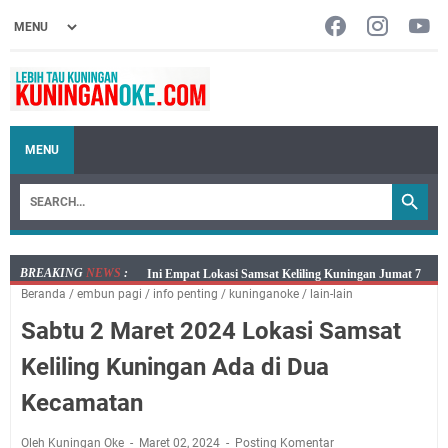
MENU
BREAKING
NEWS
:
Jumat 7 Agustus 2026 Mobil SIM Keliling Ada di
Beranda
/
embun pagi
/
info penting
/
kuninganoke
/
lain-lain
Kecamatan Sindangagung
Sabtu 2 Maret 2024 Lokasi Samsat
Embun Pagi Jumat 8 Agustus 2026: Jika Keberkahan
Dicabut Dari Hidupmu, Kamu Akan Tetap Berjalan
Keliling Kuningan Ada di Dua
Kelaparan Meskipun Memiliki Sekarung Penuh Uang
Kecamatan
Salat Lima Waktu itu Bukan Cuma Kewajiban, Tapi
juga Tempat Beristirahat yang Paling Menenangkan, Ini
Oleh Kuningan Oke
Maret 02, 2024
Posting Komentar