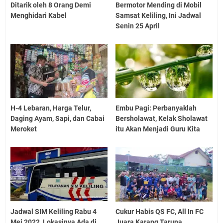
Ditarik oleh 8 Orang Demi
Bermotor Mending di Mobil
Menghidari Kabel
Samsat Keliling, Ini Jadwal
Senin 25 April
H-4 Lebaran, Harga Telur,
Embu Pagi: Perbanyaklah
Daging Ayam, Sapi, dan Cabai
Bersholawat, Kelak Sholawat
Meroket
itu Akan Menjadi Guru Kita
Jadwal SIM Keliling Rabu 4
Cukur Habis QS FC, All In FC
Mei 2022, Lokasinya Ada di
Juara Karang Taruna