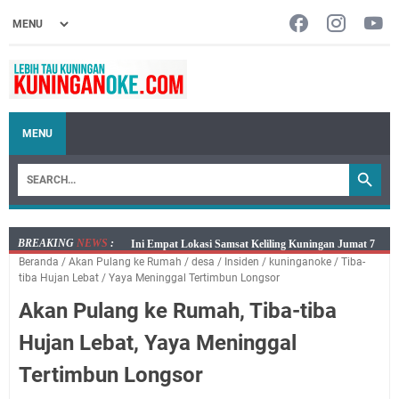
MENU
BREAKING
NEWS
:
Jumat 7 Agustus 2026 Mobil SIM Keliling Ada di
Beranda
/
Akan Pulang ke Rumah
/
desa
/
Insiden
/
kuninganoke
/
Tiba-
Kecamatan Sindangagung
tiba Hujan Lebat
/
Yaya Meninggal Tertimbun Longsor
Embun Pagi Jumat 8 Agustus 2026: Jika Keberkahan
Akan Pulang ke Rumah, Tiba-tiba
Dicabut Dari Hidupmu, Kamu Akan Tetap Berjalan
Kelaparan Meskipun Memiliki Sekarung Penuh Uang
Hujan Lebat, Yaya Meninggal
Salat Lima Waktu itu Bukan Cuma Kewajiban, Tapi
Tertimbun Longsor
juga Tempat Beristirahat yang Paling Menenangkan, Ini