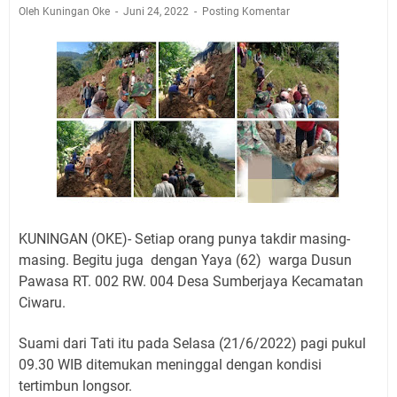
Jadwal Salat Wilayah Kuningan Jumat 7 Agustus 2026
Oleh Kuningan Oke
Juni 24, 2022
Posting Komentar
Nobar Final Piala Presiden 2026 Bersama Kebo Bule
Sangat Seru
Warga Mulai Kesulitan Air Bersih Akibat Kekeringan,
Polres Kuningan dan PAM Tirta Kamuning Salurakan
12 Ribu Liter
Uniku Jadi Tuan Rumah Pendampingan Penyusunan
Dokumen SPMI
Sudahkah Kita Merdeka Dari Hawa Nafsu?
Info Sembako di Pasar Kepuh Kuningan Kamis 6
Agustus 2026, Daging Naik, Telur Turun
KUNINGAN (OKE)- Setiap orang punya takdir masing-
Agenda Kegiatan Bupati Kuningan Jumat 7 Agustus
masing. Begitu juga dengan Yaya (62) warga Dusun
2026 Ada Tiga, Tapi yang Bakal Dihadiri Hanya Satu
Pawasa RT. 002 RW. 004 Desa Sumberjaya Kecamatan
Ini Empat Lokasi Samsat Keliling Kuningan Jumat 7
Ciwaru.
Agustus 2026
Suami dari Tati itu pada Selasa (21/6/2022) pagi pukul
09.30 WIB ditemukan meninggal dengan kondisi
tertimbun longsor.