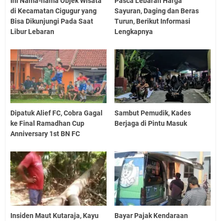
Ini Nama-nama Objek Wisata
Pasca Lebaran Harga
di Kecamatan Cigugur yang
Sayuran, Daging dan Beras
Bisa Dikunjungi Pada Saat
Turun, Berikut Informasi
Libur Lebaran
Lengkapnya
Dipatuk Alief FC, Cobra Gagal
Sambut Pemudik, Kades
ke Final Ramadhan Cup
Berjaga di Pintu Masuk
Anniversary 1st BN FC
Insiden Maut Kutaraja, Kayu
Bayar Pajak Kendaraan