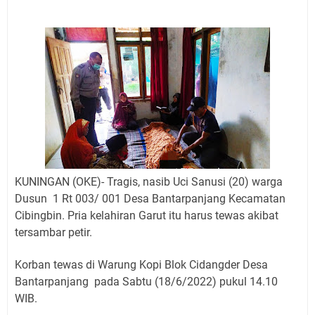
Jadwal Salat Wilayah Kuningan Jumat 7 Agustus 2026
Nobar Final Piala Presiden 2026 Bersama Kebo Bule
Sangat Seru
Warga Mulai Kesulitan Air Bersih Akibat Kekeringan,
Polres Kuningan dan PAM Tirta Kamuning Salurakan
12 Ribu Liter
Uniku Jadi Tuan Rumah Pendampingan Penyusunan
Dokumen SPMI
Sudahkah Kita Merdeka Dari Hawa Nafsu?
Info Sembako di Pasar Kepuh Kuningan Kamis 6
Agustus 2026, Daging Naik, Telur Turun
KUNINGAN (OKE)- Tragis, nasib Uci Sanusi (20) warga
Agenda Kegiatan Bupati Kuningan Jumat 7 Agustus
Dusun 1 Rt 003/ 001 Desa Bantarpanjang Kecamatan
2026 Ada Tiga, Tapi yang Bakal Dihadiri Hanya Satu
Cibingbin. Pria kelahiran Garut itu harus tewas akibat
Ini Empat Lokasi Samsat Keliling Kuningan Jumat 7
tersambar petir.
Agustus 2026
Korban tewas di Warung Kopi Blok Cidangder Desa
Bantarpanjang pada Sabtu (18/6/2022) pukul 14.10
WIB.