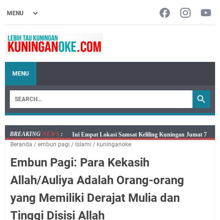
MENU
BREAKING
NEWS
:
Jumat 7 Agustus 2026 Mobil SIM Keliling Ada di
Beranda
/
embun pagi
/
Islami
/
kuninganoke
Kecamatan Sindangagung
Embun Pagi: Para Kekasih
Embun Pagi Jumat 8 Agustus 2026: Jika Keberkahan
Dicabut Dari Hidupmu, Kamu Akan Tetap Berjalan
Allah/Auliya Adalah Orang-orang
Kelaparan Meskipun Memiliki Sekarung Penuh Uang
yang Memiliki Derajat Mulia dan
Salat Lima Waktu itu Bukan Cuma Kewajiban, Tapi
juga Tempat Beristirahat yang Paling Menenangkan, Ini
Tinggi Disisi Allah