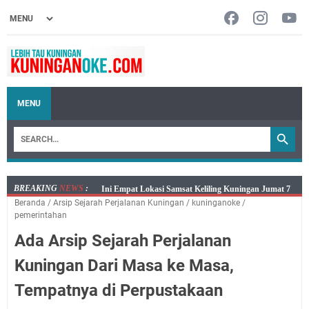
MENU
BREAKING
NEWS
:
Jumat 7 Agustus 2026 Mobil SIM Keliling Ada di
Beranda
/
Arsip Sejarah Perjalanan Kuningan
/
kuninganoke
/
Kecamatan Sindangagung
pemerintahan
Embun Pagi Jumat 8 Agustus 2026: Jika Keberkahan
Ada Arsip Sejarah Perjalanan
Dicabut Dari Hidupmu, Kamu Akan Tetap Berjalan
Kelaparan Meskipun Memiliki Sekarung Penuh Uang
Kuningan Dari Masa ke Masa,
Salat Lima Waktu itu Bukan Cuma Kewajiban, Tapi
Tempatnya di Perpustakaan
juga Tempat Beristirahat yang Paling Menenangkan, Ini