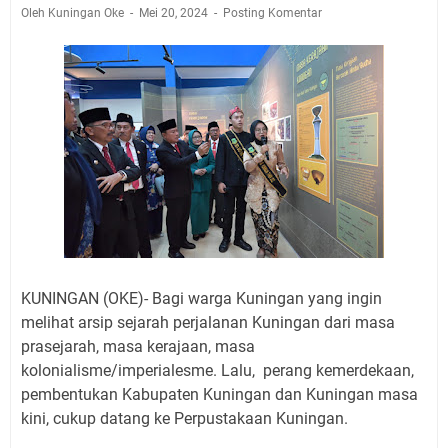
Jadwal Salat Wilayah Kuningan Jumat 7 Agustus 2026
Oleh Kuningan Oke
Mei 20, 2024
Posting Komentar
Nobar Final Piala Presiden 2026 Bersama Kebo Bule
Sangat Seru
Warga Mulai Kesulitan Air Bersih Akibat Kekeringan,
Polres Kuningan dan PAM Tirta Kamuning Salurakan
12 Ribu Liter
Uniku Jadi Tuan Rumah Pendampingan Penyusunan
Dokumen SPMI
Sudahkah Kita Merdeka Dari Hawa Nafsu?
Info Sembako di Pasar Kepuh Kuningan Kamis 6
Agustus 2026, Daging Naik, Telur Turun
Agenda Kegiatan Bupati Kuningan Jumat 7 Agustus
KUNINGAN (OKE)- Bagi warga Kuningan yang ingin
2026 Ada Tiga, Tapi yang Bakal Dihadiri Hanya Satu
melihat arsip sejarah perjalanan Kuningan dari masa
Ini Empat Lokasi Samsat Keliling Kuningan Jumat 7
prasejarah, masa kerajaan, masa
Agustus 2026
kolonialisme/imperialesme. Lalu, perang kemerdekaan,
pembentukan Kabupaten Kuningan dan Kuningan masa
kini, cukup datang ke Perpustakaan Kuningan.