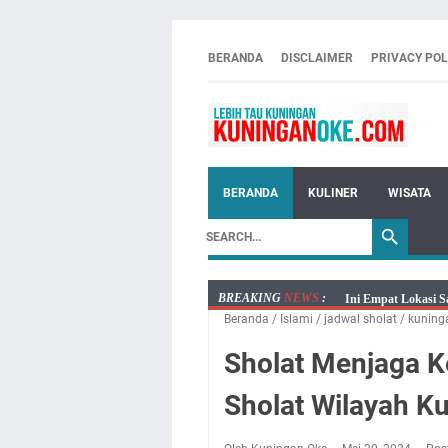
BERANDA
DISCLAIMER
PRIVACY POL
BERANDA
KULINER
WISATA
BREAKING
NEWS
:
Ini Empat Lokasi S
Beranda
/
Islami
/
jadwal sholat
/
kuning
Jumat 7 Agustus 20
Embun Pagi Jumat 
Sholat Menjaga K
Tetap Berjalan Ke
Sholat Wilayah K
Salat Lima Waktu i
Menenangkan, Ini J