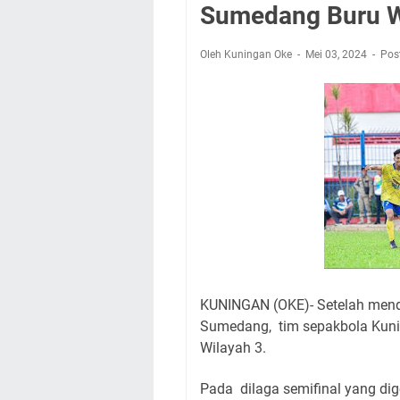
Sumedang Buru W
Kuningan Sudah A
LSP Uniku Gelar U
Oleh Kuningan Oke
Mei 03, 2024
Pos
Agenda Kegiatan Bu
Empat Lokasi Samsa
Agenda Kegiatan B
Dua Acara
KUNINGAN (OKE)- Setelah mend
Sumedang, tim sepakbola Kunin
Wilayah 3.
Pada dilaga semifinal yang dig