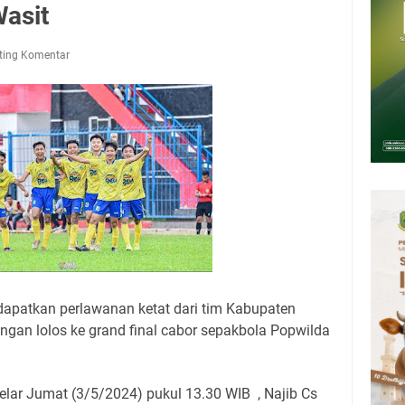
asit
mankan Tersangka
jikom Mahasiswa FEB Dengan Skema Digital Marketing
ting Komentar
pati Selasa 4 Agustus 2026 Ada Satu, Wabup Kuningan Dua Acara
t Keliling Kuningan Selasa 4 Agustus 2026
upati, Wabup dan Sekda Kuningan Rabu 5 Agustus 2026 Masing-masing
apatkan perlawanan ketat dari tim Kabupaten
gan lolos ke grand final cabor sepakbola Popwilda
elar Jumat (3/5/2024) pukul 13.30 WIB , Najib Cs