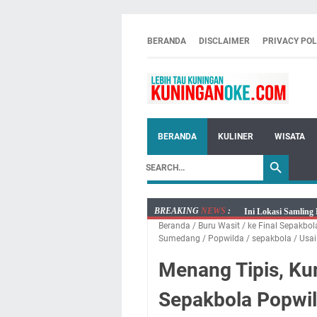
BERANDA
DISCLAIMER
PRIVACY POL
BERANDA
KULINER
WISATA
BREAKING
NEWS
:
Ini Lokasi Samling
Rabu 5 Agustus 202
Beranda
/
Buru Wasit
/
ke Final Sepakbol
Sumedang
/
Popwilda
/
sepakbola
/
Usai
Embun Pagi Rabu 5 
yang Terlihat Mewa
Menang Tipis, Kun
Diskatan Kuningan
Pemadaman Listrik 
Sepakbola Popwil
Kasus Pembuangan B