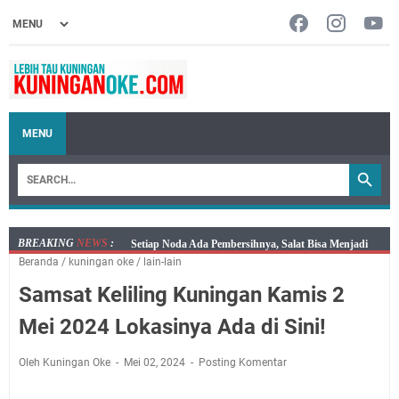
MENU
BREAKING
NEWS
:
Agenda Kegiatan Bupati, Wabup dan Sekda Kuningan
Beranda
/
kuningan oke
/
lain-lain
Rabu 5 Agustus 2026 Masing-masing Dua Acara
Samsat Keliling Kuningan Kamis 2
Ini Lokasi Samling Kuningan Rabu 5 Agustus 2026
Rabu 5 Agustus 2026 Mobil SIM Keliling Kuningan Ada
Mei 2024 Lokasinya Ada di Sini!
di Sini!
Embun Pagi Rabu 5 Agustus 2026: Tidak Perlu Iri, Kita
Oleh Kuningan Oke
Mei 02, 2024
Posting Komentar
Punya Takdir Masing-masing, Hidup yang Terlihat