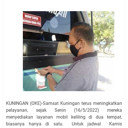
Mewah, Belum Tentu Indah
Ayo Salat Kawan! Ini Jadwal Salat Wilayah Kuningan
Rabu 5 Agustus 2026
Agenda Kegiatan Bupati Kuningan Kamis 6 Agustus
2026 Ada Tiga Acara
Kamis 6 Agustus 2026 Mobil Samling Ada di Alun-alun
Luragung, Ini Persyaratan dan Besaran Biayanya
Layanan Mobil Samsat Keliling Kuningan Kamis 6
Agustus 2026 Ada di Empat Titik
Embun Pagi Kamis 6 Agustus 2026: Tidak Semua
Keterlambatan Berarti Kegagalan
Setiap Noda Ada Pembersihnya, Salat Bisa Menjadi
Pembersih Dosa Kita, Ini Jadwal Salat Wilayah
Kuningan Kamis 6 Agustus 2026
KUNINGAN (OKE)-Samsat Kuningan terus meningkatkan
pelayanan, sejak Senin (16/5/2022) mereka
menyediakan layanan mobil keliling di dua tempat,
biasanya hanya di satu.
Untuk jadwal Kamis