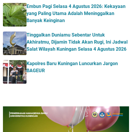
Embun Pagi Selasa 4 Agustus 2026: Kekayaan
yang Paling Utama Adalah Meninggalkan
Banyak Keinginan
Tinggalkan Duniamu Sebentar Untuk
Akhiratmu, Dijamin Tidak Akan Rugi, Ini Jadwal
Salat Wilayah Kuningan Selasa 4 Agustus 2026
Kapolres Baru Kuningan Luncurkan Jargon
BAGEUR