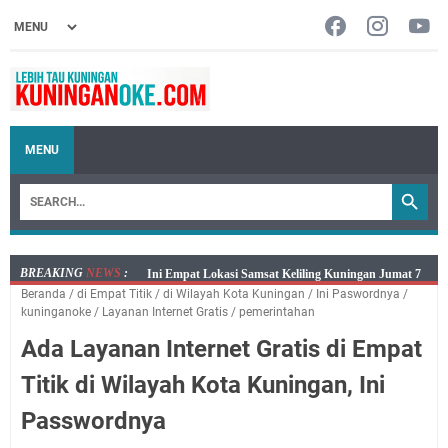
MENU
BREAKING
NEWS
:
Jumat 7 Agustus 2026 Mobil SIM Keliling Ada di
Beranda
/
di Empat Titik
/
di Wilayah Kota Kuningan
/
Ini Paswordnya
/
Kecamatan Sindangagung
kuninganoke
/
Layanan Internet Gratis
/
pemerintahan
Embun Pagi Jumat 8 Agustus 2026: Jika Keberkahan
Ada Layanan Internet Gratis di Empat
Dicabut Dari Hidupmu, Kamu Akan Tetap Berjalan
Kelaparan Meskipun Memiliki Sekarung Penuh Uang
Titik di Wilayah Kota Kuningan, Ini
Salat Lima Waktu itu Bukan Cuma Kewajiban, Tapi
Passwordnya
juga Tempat Beristirahat yang Paling Menenangkan, Ini