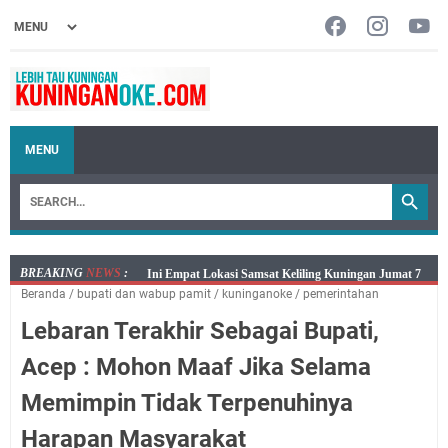
MENU
BREAKING
NEWS
:
Jumat 7 Agustus 2026 Mobil SIM Keliling Ada di
Beranda
/
bupati dan wabup pamit
/
kuninganoke
/
pemerintahan
Kecamatan Sindangagung
Lebaran Terakhir Sebagai Bupati,
Embun Pagi Jumat 8 Agustus 2026: Jika Keberkahan
Dicabut Dari Hidupmu, Kamu Akan Tetap Berjalan
Acep : Mohon Maaf Jika Selama
Kelaparan Meskipun Memiliki Sekarung Penuh Uang
Memimpin Tidak Terpenuhinya
Salat Lima Waktu itu Bukan Cuma Kewajiban, Tapi
juga Tempat Beristirahat yang Paling Menenangkan, Ini
Harapan Masyarakat