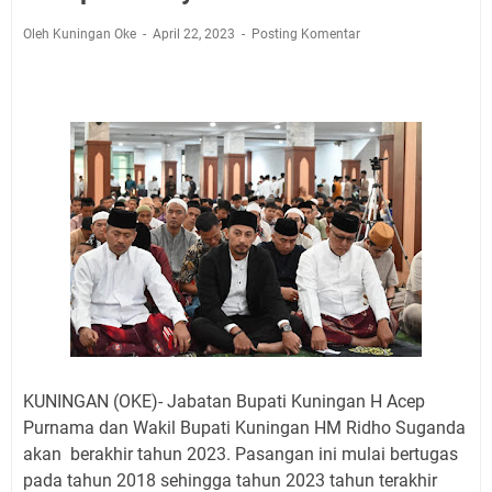
Jadwal Salat Wilayah Kuningan Jumat 7 Agustus 2026
Nobar Final Piala Presiden 2026 Bersama Kebo Bule
Oleh Kuningan Oke
April 22, 2023
Posting Komentar
Sangat Seru
Warga Mulai Kesulitan Air Bersih Akibat Kekeringan,
Polres Kuningan dan PAM Tirta Kamuning Salurakan
12 Ribu Liter
Uniku Jadi Tuan Rumah Pendampingan Penyusunan
Dokumen SPMI
Sudahkah Kita Merdeka Dari Hawa Nafsu?
Info Sembako di Pasar Kepuh Kuningan Kamis 6
Agustus 2026, Daging Naik, Telur Turun
Agenda Kegiatan Bupati Kuningan Jumat 7 Agustus
2026 Ada Tiga, Tapi yang Bakal Dihadiri Hanya Satu
Ini Empat Lokasi Samsat Keliling Kuningan Jumat 7
Agustus 2026
KUNINGAN (OKE)- Jabatan Bupati Kuningan H Acep
Purnama dan Wakil Bupati Kuningan HM Ridho Suganda
akan berakhir tahun 2023. Pasangan ini mulai bertugas
pada tahun 2018 sehingga tahun 2023 tahun terakhir