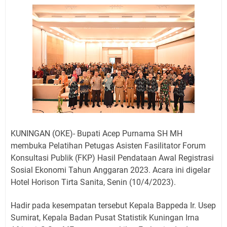
Jadwal Salat Wilayah Kuningan Jumat 7 Agustus 2026
Nobar Final Piala Presiden 2026 Bersama Kebo Bule
Sangat Seru
Warga Mulai Kesulitan Air Bersih Akibat Kekeringan,
Polres Kuningan dan PAM Tirta Kamuning Salurakan
12 Ribu Liter
Uniku Jadi Tuan Rumah Pendampingan Penyusunan
Dokumen SPMI
Sudahkah Kita Merdeka Dari Hawa Nafsu?
Info Sembako di Pasar Kepuh Kuningan Kamis 6
Agustus 2026, Daging Naik, Telur Turun
KUNINGAN (OKE)- Bupati Acep Purnama SH MH
Agenda Kegiatan Bupati Kuningan Jumat 7 Agustus
membuka Pelatihan Petugas Asisten Fasilitator Forum
2026 Ada Tiga, Tapi yang Bakal Dihadiri Hanya Satu
Konsultasi Publik (FKP) Hasil Pendataan Awal Registrasi
Ini Empat Lokasi Samsat Keliling Kuningan Jumat 7
Sosial Ekonomi Tahun Anggaran 2023. Acara ini digelar
Agustus 2026
Hotel Horison Tirta Sanita, Senin (10/4/2023).
Hadir pada kesempatan tersebut Kepala Bappeda Ir. Usep
Sumirat, Kepala Badan Pusat Statistik Kuningan Irna